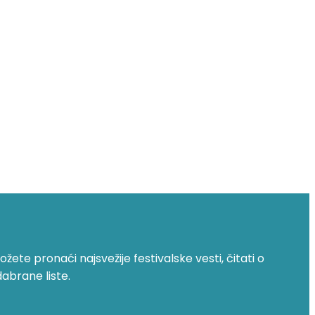
žete pronaći najsvežije festivalske vesti, čitati o
dabrane liste.