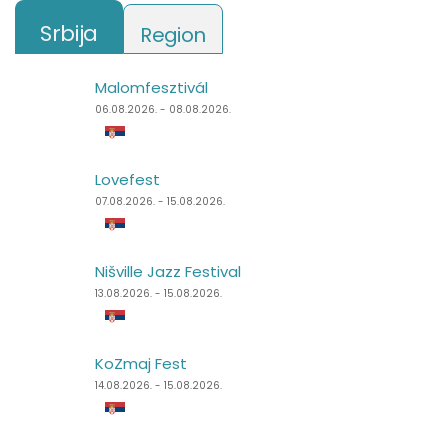
Srbija
Region
Malomfesztivál
Freshwave Festival
06.08.2026. - 08.08.2026.
06.08.2026. - 08.08.2026.
Lovefest
Untold Festival
07.08.2026. - 15.08.2026.
06.08.2026. - 09.08.2026.
Nišville Jazz Festival
Lake Fest
13.08.2026. - 15.08.2026.
07.08.2026. - 09.08.2026.
KoZmaj Fest
Summer Well
14.08.2026. - 15.08.2026.
07.08.2026. - 09.08.2026.