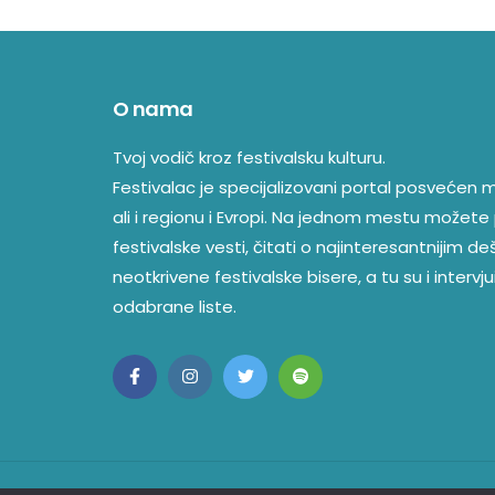
O nama
Tvoj vodič kroz festivalsku kulturu.
Festivalac je specijalizovani portal posvećen mu
ali i regionu i Evropi. Na jednom mestu možete 
festivalske vesti, čitati o najinteresantnijim d
neotkrivene festivalske bisere, a tu su i intervjui
odabrane liste.