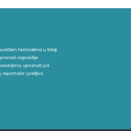
zičkim festivalima u Srbiji,
pronaći najsvežije
ešavanjima, upoznati još
, reportaže i pažljivo