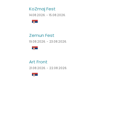
KoZmaj Fest
Špancirfest
14.08.2026. - 15.08.2026.
21.08.2026. - 30.08.2026.
Zemun Fest
Sea Dance Festival
19.08.2026. - 23.08.2026.
24.08.2026. - 27.08.2026.
Art Front
Dimensions Festival
21.08.2026. - 22.08.2026.
27.08.2026. - 31.08.2026.