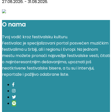
27.08.2026. - 31.08.2026.
O nama
Tvoj vodič kroz festivalsku kulturu.
Festivalac je specijalizovani portal posvećen muzičkim
festivalima u Srbiji, ali i regionu i Evropi. Na jednom
mestu možete pronaći najsvežije festivalske vesti, čitati
o najinteresantnijim dešavanjima, upoznati još
neotkrivene festivalske bisere, a tu su i intervjui,
reportaže i pažljivo odabrane liste.