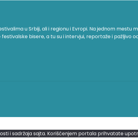
ivalima u Srbiji, ali i regionu i Evropi. Na jednom mestu mo
stivalske bisere, a tu su i intervjui, reportaže i pažljivo o
lnosti i sadržaja sajta. Korišćenjem portala prihvatate upot