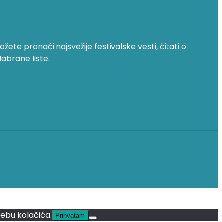
žete pronaći najsvežije festivalske vesti, čitati o
dabrane liste.
rebu kolačića.
Prihvatam