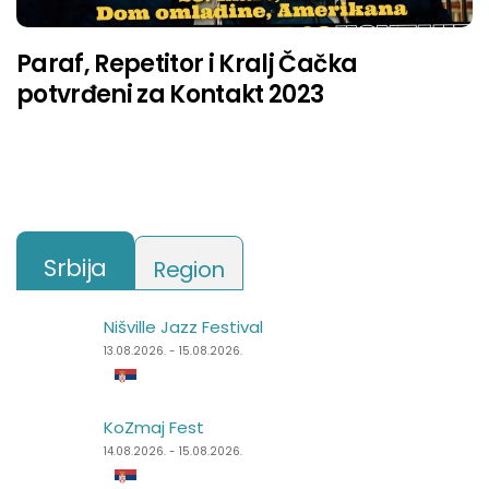
Paraf, Repetitor i Kralj Čačka
potvrđeni za Kontakt 2023
Srbija
Region
Nišville Jazz Festival
Punk Rock Holiday
13.08.2026. - 15.08.2026.
11.08.2026. - 14.08.2026.
KoZmaj Fest
Špancirfest
14.08.2026. - 15.08.2026.
21.08.2026. - 30.08.2026.