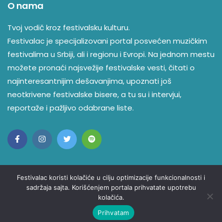
O nama
Tvoj vodič kroz festivalsku kulturu.
Festivalac je specijalizovani portal posvećen muzičkim
festivalima u Srbiji, ali i regionu i Evropi. Na jednom mestu
možete pronaći najsvežije festivalske vesti, čitati o
najinteresantnijim dešavanjima, upoznati još
neotkrivene festivalske bisere, a tu su i intervjui,
reportaže i pažljivo odabrane liste.
Festivalac koristi kolačiće u cilju optimizacije funkcionalnosti i
sadržaja sajta. Korišćenjem portala prihvatate upotrebu
kolačića.
© Copyright 2023 Festivalac. Sva Prava Zadržana
Kontakt
O nama
Politika privatnosti
Prihvatam