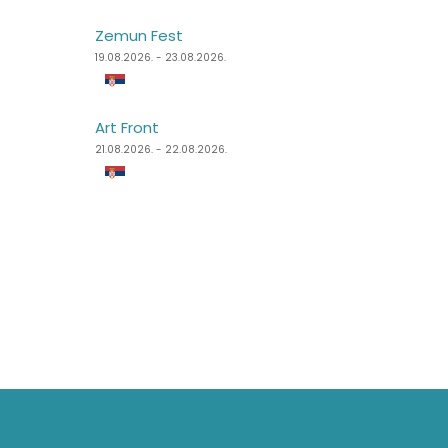
Zemun Fest
Sea Dance Festival
19.08.2026. - 23.08.2026.
24.08.2026. - 27.08.2026.
Art Front
Dimensions Festival
21.08.2026. - 22.08.2026.
27.08.2026. - 31.08.2026.