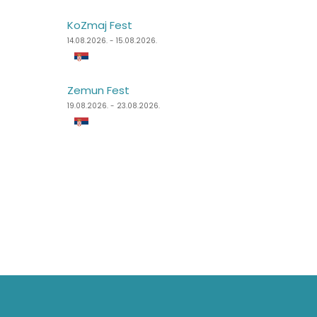
KoZmaj Fest
Punk Rock Holiday
14.08.2026. - 15.08.2026.
11.08.2026. - 14.08.2026.
Zemun Fest
Špancirfest
19.08.2026. - 23.08.2026.
21.08.2026. - 30.08.2026.