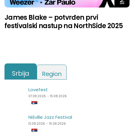
James Blake – potvrđen prvi
festivalski nastup na NorthSide 2025
Srbija
Region
Lovefest
Lake Fest
07.08.2026. - 15.08.2026.
07.08.2026. - 09.08.2026.
Nišville Jazz Festival
Summer Well
13.08.2026. - 15.08.2026.
07.08.2026. - 09.08.2026.