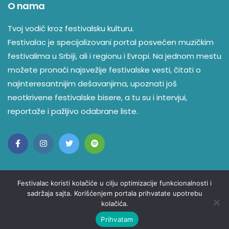
O nama
Tvoj vodič kroz festivalsku kulturu.
Festivalac je specijalizovani portal posvećen muzičkim
festivalima u Srbiji, ali i regionu i Evropi. Na jednom mestu
možete pronaći najsvežije festivalske vesti, čitati o
najinteresantnijim dešavanjima, upoznati još
neotkrivene festivalske bisere, a tu su i intervjui,
reportaže i pažljivo odabrane liste.
Festivalac koristi kolačiće u cilju optimizacije funkcionalnosti i
sadržaja sajta. Korišćenjem portala prihvatate upotrebu
kolačića.
© Copyright 2023 Festivalac. Sva Prava Zadržana
Kontakt
O nama
Politika privatnosti
Prihvatam