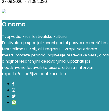
27.08.2026. - 31.08.2026.
O nama
Tvoj vodič kroz festivalsku kulturu.
Festivalac je specijalizovani portal posvećen muzičkim
festivalima u Srbiji, ali i regionu i Evropi. Na jednom
mestu možete pronaći najsvežije festivalske vesti, čitati
o najinteresantnijim dešavanjima, upoznati još
neotkrivene festivalske bisere, a tu su i intervjui,
reportaže i pažljivo odabrane liste.