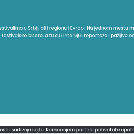
ivalima u Srbiji, ali i regionu i Evropi. Na jednom mestu mo
stivalske bisere, a tu su i intervjui, reportaže i pažljivo o
lnosti i sadržaja sajta. Korišćenjem portala prihvatate upot