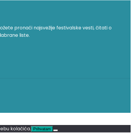
žete pronaći najsvežije festivalske vesti, čitati o
dabrane liste.
rebu kolačića.
Prihvatam