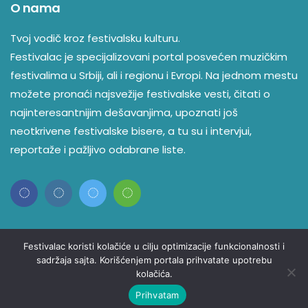
O nama
Tvoj vodič kroz festivalsku kulturu.
Festivalac je specijalizovani portal posvećen muzičkim
festivalima u Srbiji, ali i regionu i Evropi. Na jednom mestu
možete pronaći najsvežije festivalske vesti, čitati o
najinteresantnijim dešavanjima, upoznati još
neotkrivene festivalske bisere, a tu su i intervjui,
reportaže i pažljivo odabrane liste.
Festivalac koristi kolačiće u cilju optimizacije funkcionalnosti i
sadržaja sajta. Korišćenjem portala prihvatate upotrebu
kolačića.
© Copyright 2023 Festivalac. Sva Prava Zadržana
Kontakt
O nama
Politika privatnosti
Prihvatam