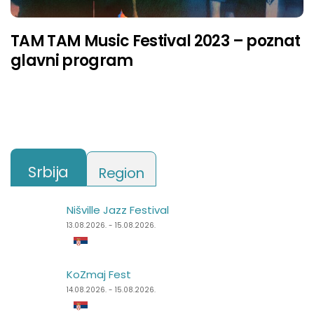
TAM TAM Music Festival 2023 – poznat
glavni program
Srbija
Region
Nišville Jazz Festival
Punk Rock Holiday
13.08.2026. - 15.08.2026.
11.08.2026. - 14.08.2026.
KoZmaj Fest
Špancirfest
14.08.2026. - 15.08.2026.
21.08.2026. - 30.08.2026.