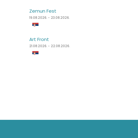
Zemun Fest
Sea Dance Festival
19.08.2026. - 23.08.2026.
24.08.2026. - 27.08.2026.
Art Front
Dimensions Festival
21.08.2026. - 22.08.2026.
27.08.2026. - 31.08.2026.