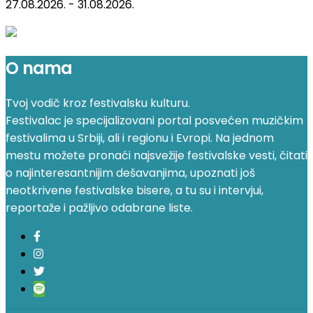
27.08.2026. - 31.08.2026.
O nama
Tvoj vodič kroz festivalsku kulturu.
Festivalac je specijalizovani portal posvećen muzičkim
festivalima u Srbiji, ali i regionu i Evropi. Na jednom
mestu možete pronaći najsvežije festivalske vesti, čitati
o najinteresantnijim dešavanjima, upoznati još
neotkrivene festivalske bisere, a tu su i intervjui,
reportaže i pažljivo odabrane liste.