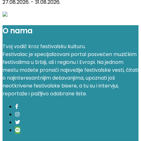
27.08.2026. - 31.08.2026.
O nama
Tvoj vodič kroz festivalsku kulturu.
Festivalac je specijalizovani portal posvećen muzičkim
festivalima u Srbiji, ali i regionu i Evropi. Na jednom
mestu možete pronaći najsvežije festivalske vesti, čitati
o najinteresantnijim dešavanjima, upoznati još
neotkrivene festivalske bisere, a tu su i intervjui,
reportaže i pažljivo odabrane liste.