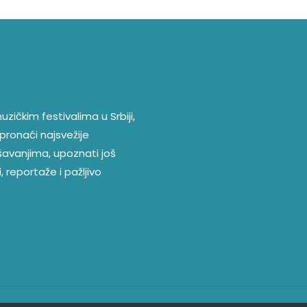
zičkim festivalima u Srbiji,
pronaći najsvežije
ešavanjima, upoznati još
, reportaže i pažljivo