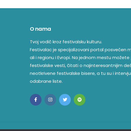
O nama
Tvoj vodič kroz festivalsku kulturu.
Festivalac je specijalizovani portal posvećen mu
ali i regionu i Evropi. Na jednom mestu možete 
festivalske vesti, čitati o najinteresantnijim d
neotkrivene festivalske bisere, a tu su i intervjui
odabrane liste.