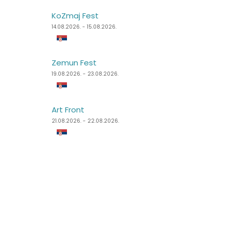
KoZmaj Fest
Špancirfest
14.08.2026. - 15.08.2026.
21.08.2026. - 30.08.2026.
Zemun Fest
Sea Dance Festival
19.08.2026. - 23.08.2026.
24.08.2026. - 27.08.2026.
Art Front
Dimensions Festival
21.08.2026. - 22.08.2026.
27.08.2026. - 31.08.2026.