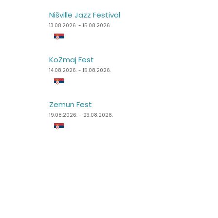
Nišville Jazz Festival
Summer Well
13.08.2026. - 15.08.2026.
07.08.2026. - 09.08.2026.
KoZmaj Fest
Punk Rock Holiday
14.08.2026. - 15.08.2026.
11.08.2026. - 14.08.2026.
Zemun Fest
Špancirfest
19.08.2026. - 23.08.2026.
21.08.2026. - 30.08.2026.