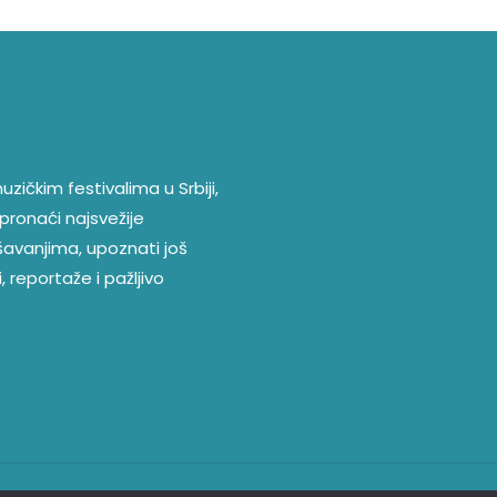
zičkim festivalima u Srbiji,
pronaći najsvežije
ešavanjima, upoznati još
, reportaže i pažljivo