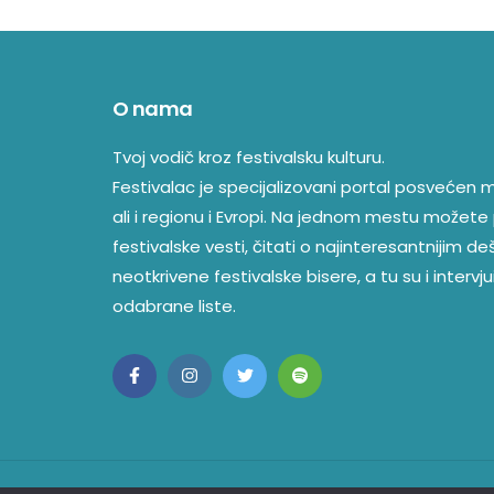
O nama
Tvoj vodič kroz festivalsku kulturu.
Festivalac je specijalizovani portal posvećen mu
ali i regionu i Evropi. Na jednom mestu možete 
festivalske vesti, čitati o najinteresantnijim d
neotkrivene festivalske bisere, a tu su i intervjui
odabrane liste.