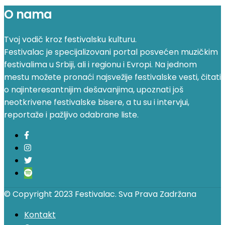
O nama
Tvoj vodič kroz festivalsku kulturu.
Festivalac je specijalizovani portal posvećen muzičkim
festivalima u Srbiji, ali i regionu i Evropi. Na jednom
mestu možete pronaći najsvežije festivalske vesti, čitati
o najinteresantnijim dešavanjima, upoznati još
neotkrivene festivalske bisere, a tu su i intervjui,
reportaže i pažljivo odabrane liste.
© Copyright 2023 Festivalac. Sva Prava Zadržana
Kontakt