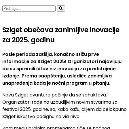
Sziget obećava zanimljive inovacije
za 2025. godinu
Posle perioda zatišja, konačno stižu prve
informacije za Sziget 2025! Organizatori najavljuju
da su spremili čitav niz inovacija za predstojeće
izdanje. Prema saopštenju, uslediće zanimljiva
unapređenja kada je noćni program u pitanju.
Nova Sziget avantura počinje da se zahuktava.
Organizatori rade na uzbudljivim novim stvarima za
festival 2025. godine, sa, kako kažu, ciljem da celokpuno
Sziget iskustvo podignu na viši nivo.
Prva među brojnim promenama tiče se noćnog