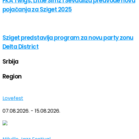
FKA Twigs, Little Simz i Sevdaliza predvode nova
pojačanja za Sziget 2025
Sziget predstavlja program za novu party zonu
Delta District
Srbija
Region
Lovefest
07.08.2026. - 15.08.2026.