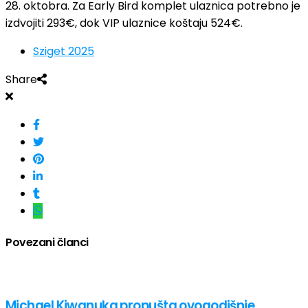
28. oktobra. Za Early Bird komplet ulaznica potrebno je
izdvojiti 293€, dok VIP ulaznice koštaju 524€.
Sziget 2025
Share
Povezani članci
Michael Kiwanuka propušta ovogodišnje