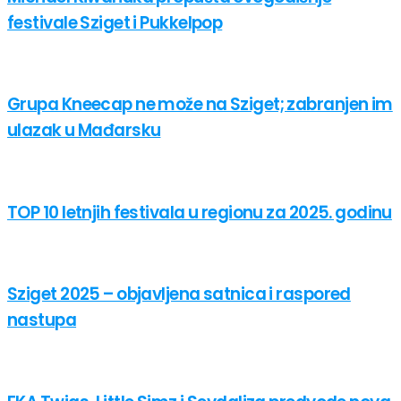
festivale Sziget i Pukkelpop
Grupa Kneecap ne može na Sziget; zabranjen im
ulazak u Mađarsku
TOP 10 letnjih festivala u regionu za 2025. godinu
Sziget 2025 – objavljena satnica i raspored
nastupa