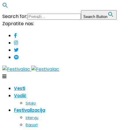
Search for:
Search Button
Zapratite nas:
Vesti
Vodič
Srbija
Festivalizacija
Intervju
Raport