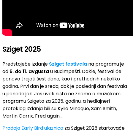
Sziget 2025
Predstojeće izdanje
Sziget festivala
na programu je
od
6. do 11. avgusta
u Budimpešti. Dakle, festival će
ponovo trajati šest dana, kao i prethodnih nekoliko
godina. Prvi dan je sreda, dok je poslednji dan festivala
u ponedeljak. Još uvek ništa ne znamo o muzičkom
programu Szigeta za 2025. godinu, a hedlajneri
proteklog izdanja bili su Kylie Minogue, Sam Smith,
Martin Garrix, Fred again…
Prodaja Early Bird ulaznica
za Sziget 2025 startovaće