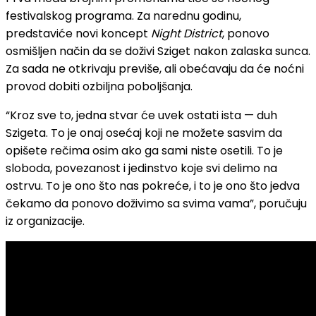
festivalskog programa. Za narednu godinu,
predstaviće novi koncept
Night District
, ponovo
osmišljen način da se doživi Sziget nakon zalaska sunca.
Za sada ne otkrivaju previše, ali obećavaju da će noćni
provod dobiti ozbiljna poboljšanja.
“Kroz sve to, jedna stvar će uvek ostati ista — duh
Szigeta. To je onaj osećaj koji ne možete sasvim da
opišete rečima osim ako ga sami niste osetili. To je
sloboda, povezanost i jedinstvo koje svi delimo na
ostrvu. To je ono što nas pokreće, i to je ono što jedva
čekamo da ponovo doživimo sa svima vama”, poručuju
iz organizacije.