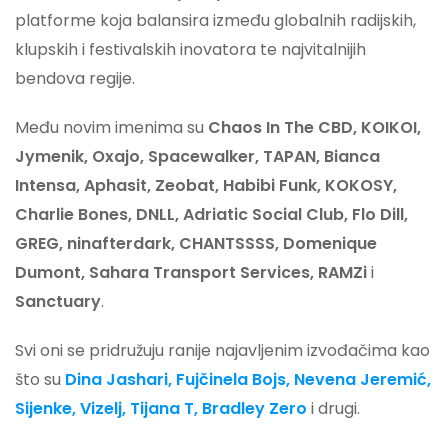
platforme koja balansira između globalnih radijskih,
klupskih i festivalskih inovatora te najvitalnijih
bendova regije.
Među novim imenima su
Chaos In The CBD, KOIKOI,
Jymenik, Oxajo, Spacewalker, TAPAN, Bianca
Intensa, Aphasit, Zeobat, Habibi Funk, KOKOSY,
Charlie Bones, DNLL, Adriatic Social Club, Flo Dill,
GREG, ninafterdark, CHANTSSSS, Domenique
Dumont, Sahara Transport Services, RAMZi
i
Sanctuary
.
Svi oni se pridružuju ranije najavljenim izvođačima kao
što su
Dina Jashari, Fujčinela Bojs, Nevena Jeremić,
Sijenke, Vizelj, Tijana T, Bradley Zero
i drugi.