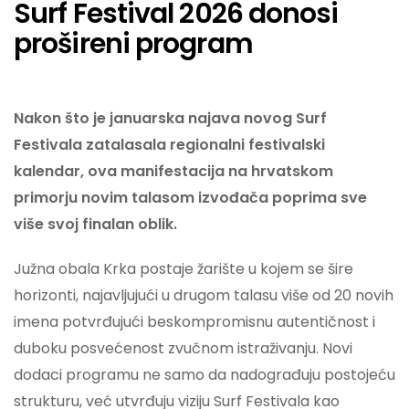
Surf Festival 2026 donosi
prošireni program
Nakon što je januarska najava novog
Surf
Festivala zatalasala regionalni festivalski
kalendar, ova manifestacija na hrvatskom
primorju novim talasom izvođača poprima sve
više svoj finalan oblik.
Južna obala Krka postaje žarište u kojem se šire
horizonti, najavljujući u drugom talasu više od 20 novih
imena potvrđujući beskompromisnu autentičnost i
duboku posvećenost zvučnom istraživanju. Novi
dodaci programu ne samo da nadograđuju postojeću
strukturu, već utvrđuju viziju
Surf
Festivala kao