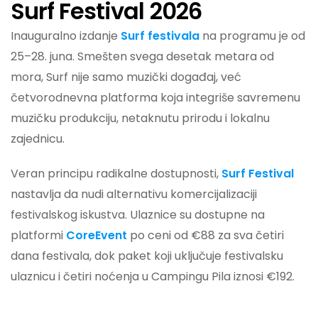
Surf Festival 2026
Inauguralno izdanje
Surf festivala
na programu je od
25–28. juna. Smešten svega desetak metara od
mora, Surf nije samo muzički događaj, već
četvorodnevna platforma koja integriše savremenu
muzičku produkciju, netaknutu prirodu i lokalnu
zajednicu.
Veran principu radikalne dostupnosti,
Surf
Festival
nastavlja da nudi alternativu komercijalizaciji
festivalskog iskustva. Ulaznice su dostupne na
platformi
CoreEvent
po ceni od €88 za sva četiri
dana festivala, dok paket koji uključuje festivalsku
ulaznicu i četiri noćenja u Campingu Pila iznosi €192.