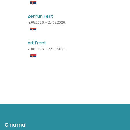
Zemun Fest
Sea Dance Festival
19.08.2026. - 23.08.2026.
24.08.2026. - 27.08.2026.
Art Front
Dimensions Festival
21.08.2026. - 22.08.2026.
27.08.2026. - 31.08.2026.
O nama