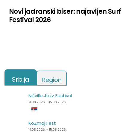
Novi jadranski biser: najavljen Surf
Festival 2026
Srbija
Region
Nišville Jazz Festival
Punk Rock Holiday
13.08.2026. - 15.08.2026.
11.08.2026. - 14.08.2026.
KoZmaj Fest
Špancirfest
14.08.2026. - 15.08.2026.
21.08.2026. - 30.08.2026.