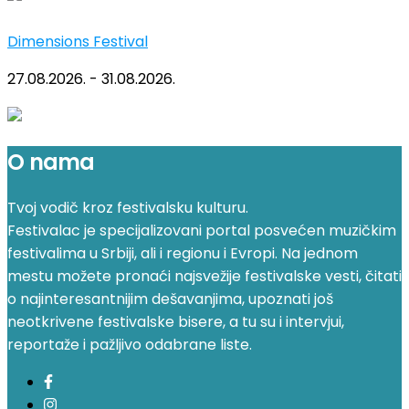
Dimensions Festival
27.08.2026. - 31.08.2026.
O nama
Tvoj vodič kroz festivalsku kulturu.
Festivalac je specijalizovani portal posvećen muzičkim
festivalima u Srbiji, ali i regionu i Evropi. Na jednom
mestu možete pronaći najsvežije festivalske vesti, čitati
o najinteresantnijim dešavanjima, upoznati još
neotkrivene festivalske bisere, a tu su i intervjui,
reportaže i pažljivo odabrane liste.