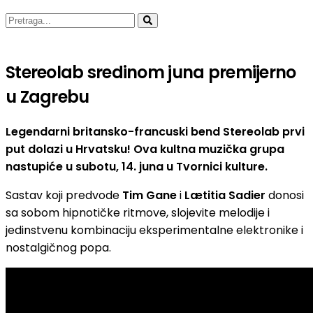
Stereolab sredinom juna premijerno
u Zagrebu
Legendarni britansko-francuski bend Stereolab prvi
put dolazi u Hrvatsku! Ova kultna muzička grupa
nastupiće u subotu, 14. juna u Tvornici kulture.
Sastav koji predvode
Tim Gane
i
Lætitia Sadier
donosi
sa sobom hipnotičke ritmove, slojevite melodije i
jedinstvenu kombinaciju eksperimentalne elektronike i
nostalgičnog popa.