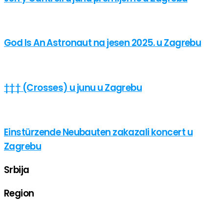
God Is An Astronaut na jesen 2025. u Zagrebu
††† (Crosses) u junu u Zagrebu
Einstürzende Neubauten zakazali koncert u
Zagrebu
Srbija
Region