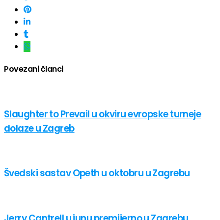
Povezani članci
Slaughter to Prevail u okviru evropske turneje
dolaze u Zagreb
Švedski sastav Opeth u oktobru u Zagrebu
Jerry Cantrell u junu premijerno u Zagrebu