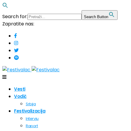
Search for:
Search Button
Zapratite nas:
Vesti
Vodič
Srbija
Festivalizacija
Intervju
Raport