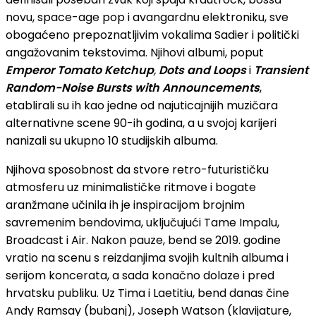
novu, space-age pop i avangardnu elektroniku, sve
obogaćeno prepoznatljivim vokalima Sadier i politički
angažovanim tekstovima. Njihovi albumi, poput
Emperor Tomato Ketchup
,
Dots and Loops
i
Transient
Random-Noise Bursts with Announcements
,
etablirali su ih kao jedne od najuticajnijih muzičara
alternativne scene 90-ih godina, a u svojoj karijeri
nanizali su ukupno 10 studijskih albuma.
Njihova sposobnost da stvore retro-futurističku
atmosferu uz minimalističke ritmove i bogate
aranžmane učinila ih je inspiracijom brojnim
savremenim bendovima, uključujući Tame Impalu,
Broadcast i Air. Nakon pauze, bend se 2019. godine
vratio na scenu s reizdanjima svojih kultnih albuma i
serijom koncerata, a sada konačno dolaze i pred
hrvatsku publiku. Uz Tima i Laetitiu, bend danas čine
Andy Ramsay (bubanj), Joseph Watson (klavijature,