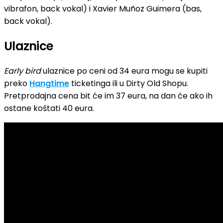
vibrafon, back vokal) i Xavier Muñoz Guimera (bas,
back vokal).
Ulaznice
Early bird
ulaznice po ceni od 34 eura mogu se kupiti
preko
Hangtime
ticketinga ili u Dirty Old Shopu.
Pretprodajna cena bit će im 37 eura, na dan će ako ih
ostane koštati 40 eura.