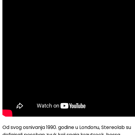
Od svog osnivanja 1990. godine u Londonu, Stereolab su
definisali poseban zvuk koji spaja krautrock, bossa