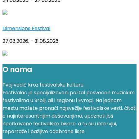
24.08.2026. - 27.08.2026.
Dimensions Festival
27.08.2026. - 31.08.2026.
O nama
Tvoj vodič kroz festivalsku kulturu.
Festivalac je specijalizovani portal posvećen muzičkim
festivalima u Srbiji, ali i regionu i Evropi. Na jednom
mestu možete pronaći najsvežije festivalske vesti, čitati
o najinteresantnijim dešavanjima, upoznati još
neotkrivene festivalske bisere, a tu su i intervjui,
reportaže i pažljivo odabrane liste.