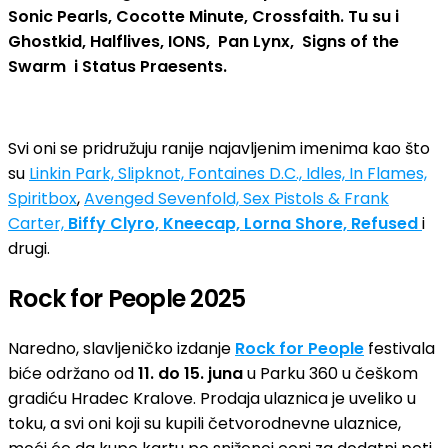
Sonic Pearls, Cocotte Minute, Crossfaith. Tu su i
Ghostkid, Halflives, IONS, Pan Lynx, Signs of the
Swarm i Status Praesents.
Svi oni se pridružuju ranije najavljenim imenima kao što
su
Linkin Park, Slipknot, Fontaines D.C., Idles, In Flames,
Spiritbox
,
Avenged Sevenfold, Sex Pistols & Frank
Carter,
Biffy Clyro, Kneecap, Lorna Shore, Refused
i
drugi.
Rock for People 2025
Naredno, slavljeničko izdanje
Rock for People
festivala
biće održano od
11. do 15. juna
u Parku 360 u češkom
gradiću Hradec Kralove. Prodaja ulaznica je uveliko u
toku, a svi oni koji su kupili četvorodnevne ulaznice,