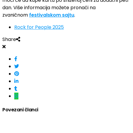
moći će da kupe kartu po sniženoj ceni za dodatni peti
dan. Više informacija možete pronaći na
zvaničnom
festivalskom sajtu
.
Rock for People 2025
Share
Povezani članci