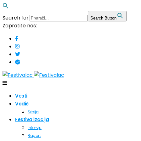
Search for:
Search Button
Zapratite nas:
Vesti
Vodič
Srbija
Festivalizacija
Intervju
Raport