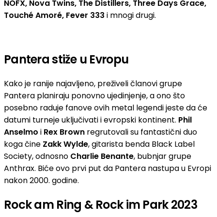
NOFX, Nova Twins, The Distillers, Three Days Grace,
Touché Amoré, Fever 333
i mnogi drugi.
Pantera stiže u Evropu
Kako je ranije najavljeno, preživeli članovi grupe
Pantera planiraju ponovno ujedinjenje, a ono što
posebno raduje fanove ovih metal legendi jeste da će
datumi turneje uključivati i evropski kontinent.
Phil
Anselmo
i
Rex Brown
regrutovali su fantastični duo
koga čine
Zakk Wylde
, gitarista benda Black Label
Society, odnosno
Charlie Benante
, bubnjar grupe
Anthrax. Biće ovo prvi put da Pantera nastupa u Evropi
nakon 2000. godine.
Rock am Ring & Rock im Park 2023