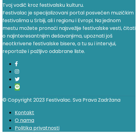
Tvoj vodič kroz festivalsku kulturu.
Festivalac je specijalizovani portal posvećen muzičkim
festivalima u Srbiji, ali i regionu i Evropi. Na jednom
mestu možete pronaći najsvežije festivalske vesti, čitati
o najinteresantnijim dešavanjima, upoznati još
neotkrivene festivalske bisere, a tu su i intervjui,
reportaže i pažljivo odabrane liste.
© Copyright 2023 Festivalac. Sva Prava Zadržana
Kontakt
O nama
Politika privatnosti