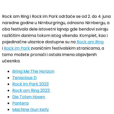
Rock am Ring i Rock im Park održaće se od 2. do 4. juna
naredne godine u Nirnburgringu, odnosno Nirnbergu, a
oba festivala dele istovetni lajnap gde bendovi sviraju
različitim danima tokom istog vikenda. Komplet, kao i
pojedinačne ulaznice dostupne su na
Rock am Ring
i
Rock im Park
zvaničnim festivalskim stranicama, a
tamo možete pronaći i ostala imena objavljenih
učesnika.
Bring Me The Horizon
Tenacious D
Rock im Park 2023
Rock am Ring 2023
Die Toten Hosen
Pantera
Machine Gun Kelly