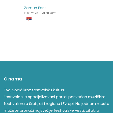
Zemun Fest
Špancirfest
19.08.2026. - 23.08.2026.
21.08.2026. - 30.08.2026.
O nama
Tvoj vodič kroz festivalsku kulturu.
Festivalac je specijalizovani portal posvećen muzičkim
festivalima u Srbiji, ali i regionu i Evropi. Na jednom mestu
možete pronaći najsvežije festivalske vesti, čitati o