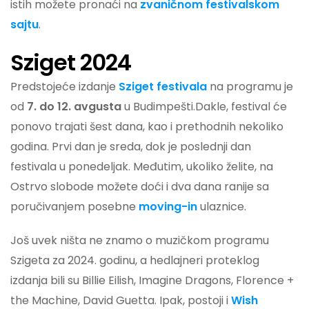
istih možete pronaći na
zvaničnom festivalskom
sajtu
.
Sziget 2024
Predstojeće izdanje
Sziget festivala
na programu je
od
7. do 12. avgusta
u Budimpešti.Dakle, festival će
ponovo trajati šest dana, kao i prethodnih nekoliko
godina. Prvi dan je sreda, dok je poslednji dan
festivala u ponedeljak. Međutim, ukoliko želite, na
Ostrvo slobode možete doći i dva dana ranije sa
poručivanjem posebne
moving-in
ulaznice.
Još uvek ništa ne znamo o muzičkom programu
Szigeta za 2024. godinu, a hedlajneri proteklog
izdanja bili su Billie Eilish, Imagine Dragons, Florence +
the Machine, David Guetta. Ipak, postoji i
Wish