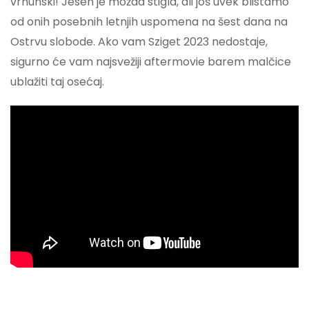
vrhunski! Jesen je možda stigla, ali još uvek blistamo
od onih posebnih letnjih uspomena na šest dana na
Ostrvu slobode. Ako vam Sziget 2023 nedostaje,
sigurno će vam najsvežiji aftermovie barem malčice
ublažiti taj osećaj.