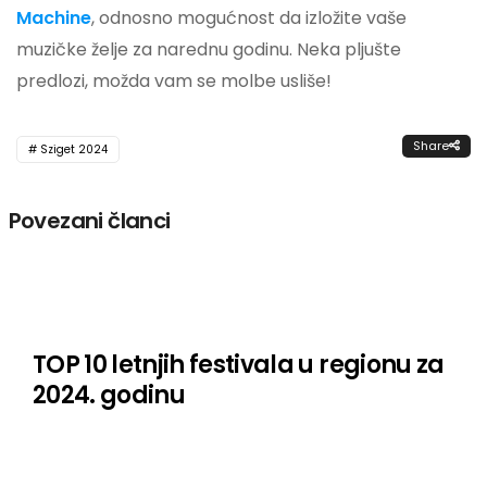
Machine
, odnosno mogućnost da izložite vaše
muzičke želje za narednu godinu. Neka pljušte
predlozi, možda vam se molbe usliše!
Share
Sziget 2024
Povezani članci
TOP 10 letnjih festivala u regionu za
2024. godinu