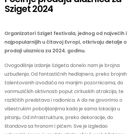
Sziget 2024
Organizatori Sziget festivala, jednog od najvećih i
najpopularnijih u čitavoj Evropi, otkrivaju detalje o
prodaji ulaznica za 2024. godinu.
Ovogodišnje izdanje Szigeta donelo nam je brojna
uzbuđenja. Od fantastičnih hedlajnera, preko brojnih
talentovanih izvođača na manjim pozornicama, do
vanmuzičkih aktivnosti poput cirkuskih atrakcija, te
različitih predstava i radionica. A da ne govorimo o
višestrukim poboljšanjima kada je sama lokacija u
pitanju. Od infrastrukture, preko dekoracije, do
štandova sa hranom i pićem. Sve je izgledao