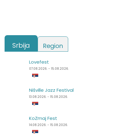
Srbija
Region
Lovefest
Lake Fest
07.08.2026. - 15.08.2026.
07.08.2026. - 09.08.2026.
Nišville Jazz Festival
Summer Well
13.08.2026. - 15.08.2026.
07.08.2026. - 09.08.2026.
KoZmaj Fest
Punk Rock Holiday
14.08.2026. - 15.08.2026.
11.08.2026. - 14.08.2026.