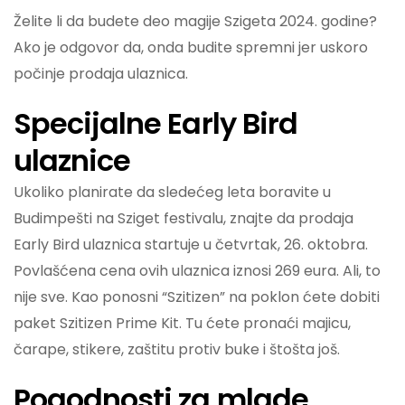
Želite li da budete deo magije Szigeta 2024. godine?
Ako je odgovor da, onda budite spremni jer uskoro
počinje prodaja ulaznica.
Specijalne Early Bird
ulaznice
Ukoliko planirate da sledećeg leta boravite u
Budimpešti na Sziget festivalu, znajte da prodaja
Early Bird ulaznica startuje u četvrtak, 26. oktobra.
Povlašćena cena ovih ulaznica iznosi 269 eura. Ali, to
nije sve. Kao ponosni “Szitizen” na poklon ćete dobiti
paket Szitizen Prime Kit. Tu ćete pronaći majicu,
čarape, stikere, zaštitu protiv buke i štošta još.
Pogodnosti za mlade