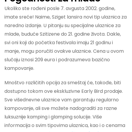
Ukoliko ste rođeni posle 7. avgusta 2002. godine,
imate sreće! Naime, Sziget lansira novi tip ulaznica za
naredno izdanje. U pitanju su specijalne ulaznice za
mlade, buduće Szitizene do 21. godine života. Dakle,
svi oni koji do početka festivala imaju 21 godinu i
manje, mogu poručiti ovakve ulaznice. Cena u ovom
slučaju iznosi 209 eura i podrazumeva bazično
kampovanje.
Mnoštvo različitih opcija za smeštaj će, takođe, biti
dostupno tokom ove ekskluzivne Early Bird prodaje.
Sve višednevne ulaznice vam garantuju regularno
kampovanje, ali sve možete nadograditi za razne
luksuznije kamping i glamping solucije. Više
informacija o svim tipovima ulaznica, kao i o cenama