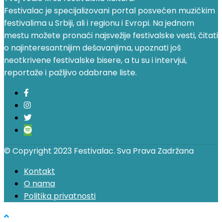
Festivalac je specijalizovani portal posvećen muzičkim
festivalima u Srbiji, ali i regionu i Evropi. Na jednom
mestu možete pronaći najsvežije festivalske vesti, čitati
o najinteresantnijim dešavanjima, upoznati još
neotkrivene festivalske bisere, a tu su i intervjui,
reportaže i pažljivo odabrane liste.
© Copyright 2023 Festivalac. Sva Prava Zadržana
Kontakt
O nama
Politika privatnosti