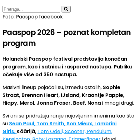
Foto: Paaspop facebook
Paaspop 2026 – poznat kompletan
program
Holandski Paaspop festival predstavlja konačan
program, kao i satnicu i raspored nastupa. Publiku
očekuje više od 350 nastupa.
Masivni lineup pojačali su, između ostalih,
Sophie
Straat, Brennan Heart, IJsland, Kraantje Pappie,
Hiqpy, Merol, Jonna Fraser, Boef, Nona
i mnogi drugi.
Svi oni se pridružuju ranije najavljenim imenima kao što
su
Sean Paul, Tom Smith, Son Mieux
,
Lambrini
Girls,
Käärijä,
Tom Odell, Scooter, Pendulum,
Kensington, Baby Lasagna, Triggerfinger
i drugi.