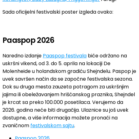
Sada oficijelni festivalski poster izgleda ovako:
Paaspop 2026
Naredno izdanje
Paaspop festivala
biće održano na
uskršni vikend, od 3. do 5. aprila na lokaciji De
Molenheide u holandskom gradiću Shejndelu. Paspop je
uvek savršen način da se započne festivalska sezona.
Dok su druga mesta zauzeta potragom za uskršnjim
jajima ili obeležavanjem hrišćanskog praznika, Shejndel
je krcat sa preko 100.000 posetilaca. Verujemo da
2026. godina neće biti drugačija. Ulaznice su još uvek
dostupne, a više informacija možete pronaći na
zvaničnom
festivalskom sajtu
.
Paaspop 2026