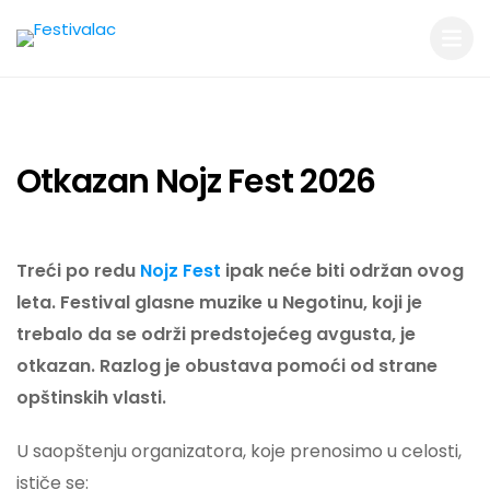
Otkazan Nojz Fest 2026
Treći po redu
Nojz Fest
ipak neće biti održan ovog
leta. Festival glasne muzike u Negotinu, koji je
trebalo da se održi predstojećeg avgusta, je
otkazan. Razlog je obustava pomoći od strane
opštinskih vlasti.
U saopštenju organizatora, koje prenosimo u celosti,
ističe se: