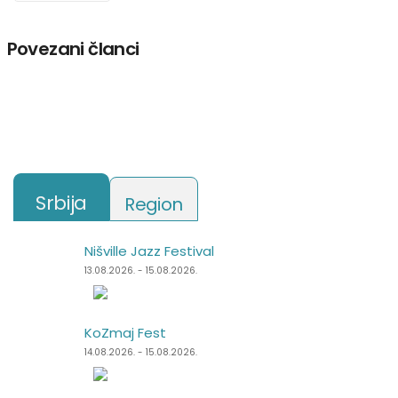
Povezani članci
Srbija
Region
Nišville Jazz Festival
Punk Rock Holiday
13.08.2026. - 15.08.2026.
11.08.2026. - 14.08.2026.
KoZmaj Fest
Špancirfest
14.08.2026. - 15.08.2026.
21.08.2026. - 30.08.2026.