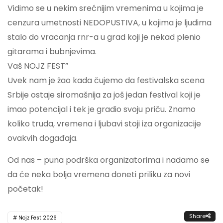
Vidimo se u nekim srećnijim vremenima u kojima je
cenzura umetnosti NEDOPUSTIVA, u kojima je ljudima
stalo do vracanja rnr-a u grad koji je nekad plenio
gitarama i bubnjevima.
Vaš NOJZ FEST”
Uvek nam je žao kada čujemo da festivalska scena
Srbije ostaje siromašnija za još jedan festival koji je
imao potencijal i tek je gradio svoju priču. Znamo
koliko truda, vremena i ljubavi stoji iza organizacije
ovakvih događaja.
Od nas – puna podrška organizatorima i nadamo se
da će neka bolja vremena doneti priliku za novi
početak!
Share
Nojz Fest 2026