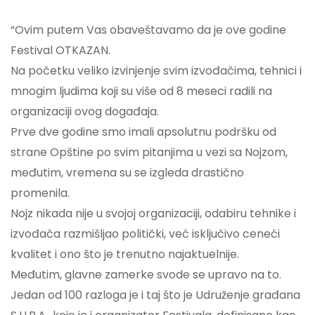
“Ovim putem Vas obaveštavamo da je ove godine
Festival OTKAZAN.
Na početku veliko izvinjenje svim izvođačima, tehnici i
mnogim ljudima koji su više od 8 meseci radili na
organizaciji ovog događaja.
Prve dve godine smo imali apsolutnu podršku od
strane Opštine po svim pitanjima u vezi sa Nojzom,
međutim, vremena su se izgleda drastično
promenila.
Nojz nikada nije u svojoj organizaciji, odabiru tehnike i
izvođača razmišljao politički, već isključivo ceneći
kvalitet i ono što je trenutno najaktuelnije.
Međutim, glavne zamerke svode se upravo na to.
Jedan od 100 razloga je i taj što je Udruženje građana