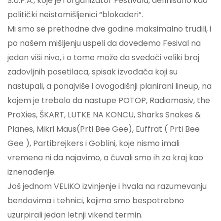
S.U.P.A., koje je i organizator Festivala, definisano kao
politički neistomišljenici “blokaderi”.
Mi smo se prethodne dve godine maksimalno trudili, i
po našem mišljenju uspeli da dovedemo Fesival na
jedan viši nivo, i o tome može da svedoči veliki broj
zadovljnih posetilaca, spisak izvođača koji su
nastupali, a ponajviše i ovogodišnji planirani lineup, na
kojem je trebalo da nastupe POTOP, Radiomasiv, the
ProXies, ŠKART, LUTKE NA KONCU, Sharks Snakes &
Planes, Mikri Maus(Prti Bee Gee), Euffrat ( Prti Bee
Gee ), Partibrejkers i
Goblini
, koje nismo imali
vremena ni da najavimo, a čuvali smo ih za kraj kao
iznenađenje.
Još jednom VELIKO izvinjenje i hvala na razumevanju
bendovima i tehnici, kojima smo bespotrebno
uzurpirali jedan letnji vikend termin.