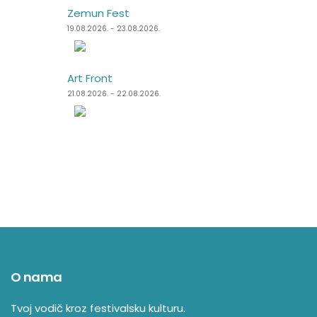
Zemun Fest
Sea Dance Festival
19.08.2026. - 23.08.2026.
24.08.2026. - 27.08.2026.
Art Front
Dimensions Festival
21.08.2026. - 22.08.2026.
27.08.2026. - 31.08.2026.
O nama
Tvoj vodič kroz festivalsku kulturu.