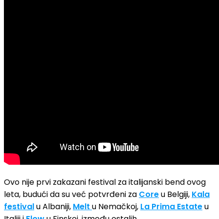
Ovo nije prvi zakazani festival za italijanski bend ovog
leta, budući da su već potvrđeni za
Core
u Belgiji,
Kala
festival
u Albaniji,
Melt
u Nemačkoj,
La Prima Estate
u
Italiji i
Flow
u Finskoj, između ostalih.