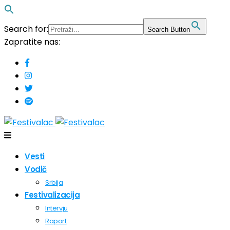
Search for:
Search Button
Zapratite nas:
Vesti
Vodič
Srbija
Festivalizacija
Intervju
Raport