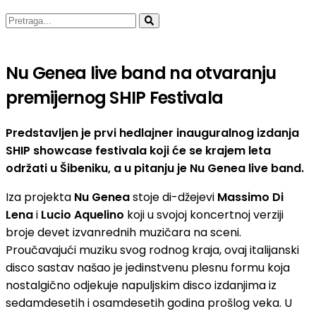
Nu Genea live band na otvaranju
premijernog SHIP Festivala
Predstavljen je prvi hedlajner inauguralnog izdanja
SHIP showcase festivala koji će se krajem leta
održati u Šibeniku, a u pitanju je Nu Genea live band.
Iza projekta
Nu Genea
stoje di-džejevi
Massimo Di
Lena
i
Lucio Aquelino
koji u svojoj koncertnoj verziji
broje devet izvanrednih muzičara na sceni.
Proučavajući muziku svog rodnog kraja, ovaj italijanski
disco sastav našao je jedinstvenu plesnu formu koja
nostalgično odjekuje napuljskim disco izdanjima iz
sedamdesetih i osamdesetih godina prošlog veka. U