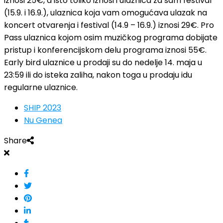
iznosi 25€, a isto toliko iznosi i ulaznica za sam festival
(15.9. i 16.9.), ulaznica koja vam omogućava ulazak na
koncert otvarenja i festival (14.9 – 16.9.) iznosi 29€. Pro
Pass ulaznica kojom osim muzičkog programa dobijate
pristup i konferencijskom delu programa iznosi 55€.
Early bird ulaznice u prodaji su do nedelje 14. maja u
23:59 ili do isteka zaliha, nakon toga u prodaju idu
regularne ulaznice.
SHIP 2023
Nu Genea
Share