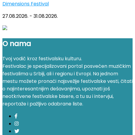
Dimensions Festival
27.08.2026. - 31.08.2026.
O nama
Tvoj vodič kroz festivalsku kulturu.
Festivalac je specijalizovani portal posvećen muzičkim
festivalima u Srbiji, ali i regionu i Evropi. Na jednom
mestu možete pronaći najsvežije festivalske vesti, čitati
o najinteresantnijim dešavanjima, upoznati još
neotkrivene festivalske bisere, a tu su i intervjui,
reportaže i pažljivo odabrane liste.