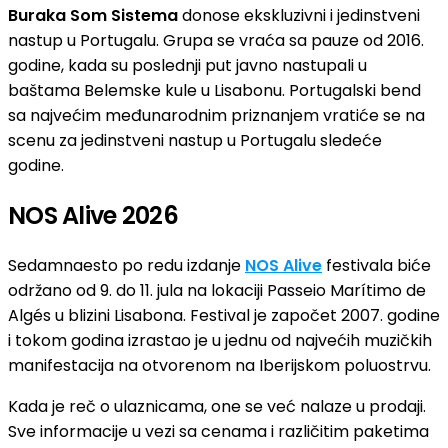
Buraka Som Sistema
donose ekskluzivni i jedinstveni
nastup u Portugalu. Grupa se vraća sa pauze od 2016.
godine, kada su poslednji put javno nastupali u
baštama Belemske kule u Lisabonu. Portugalski bend
sa najvećim međunarodnim priznanjem vratiće se na
scenu za jedinstveni nastup u Portugalu sledeće
godine.
NOS Alive 2026
Sedamnaesto po redu izdanje
NOS Alive
festivala biće
održano od 9. do 11. jula na lokaciji Passeio Marítimo de
Algés u blizini Lisabona. Festival je započet 2007. godine
i tokom godina izrastao je u jednu od najvećih muzičkih
manifestacija na otvorenom na Iberijskom poluostrvu.
Kada je reč o ulaznicama, one se već nalaze u prodaji.
Sve informacije u vezi sa cenama i različitim paketima