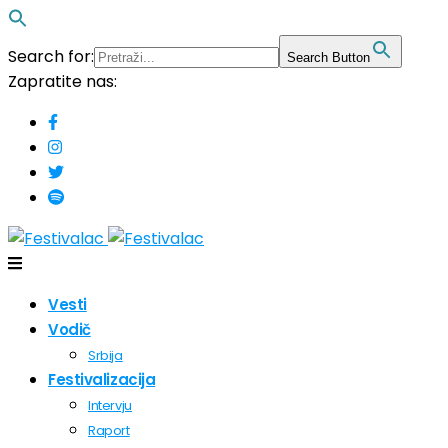
Search for:
Search Button
Zapratite nas:
Vesti
Vodič
Srbija
Festivalizacija
Intervju
Raport