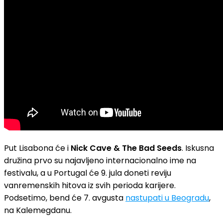
Put Lisabona će i
Nick Cave & The Bad Seeds
. Iskusna
družina prvo su najavljeno internacionalno ime na
festivalu, a u Portugal će 9. jula doneti reviju
vanremenskih hitova iz svih perioda karijere.
Podsetimo, bend će 7. avgusta
nastupati u Beogradu
,
na Kalemegdanu.