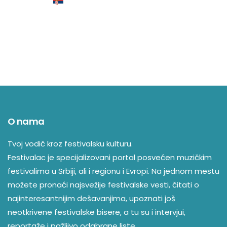
O nama
Tvoj vodič kroz festivalsku kulturu.
Festivalac je specijalizovani portal posvećen muzičkim
festivalima u Srbiji, ali i regionu i Evropi. Na jednom mestu
možete pronaći najsvežije festivalske vesti, čitati o
najinteresantnijim dešavanjima, upoznati još
neotkrivene festivalske bisere, a tu su i intervjui,
reportaže i pažljivo odabrane liste.