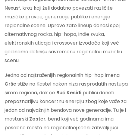
Nexus“, kroz koji želi dodatno povezati različite
muzičke pravce, generacije publike i energije
regionalne scene. Upravo zato lineup donosi spoj
alternativnog rocka, hip-hopa, indie zvuka,
elektronskih uticaja i crossover izvođača koji već
godinama definišu savremenu regionalnu muzičku
scenu.
Jedno od najtraženijih regionalnih hip-hop imena
Grše
stiže na Kastel nakon niza rasprodatih nastupa
širom regiona, dok će
Buč Kesidi
publici doneti
prepoznatljivu koncertnu energiju zbog koje važe za
jedan od najvažnijih bendova nove generacije. Tu je i
mostarski
Zoster
, bend koji već godinama ima
posebno mesto na regionalnoj sceni zahvaljujući