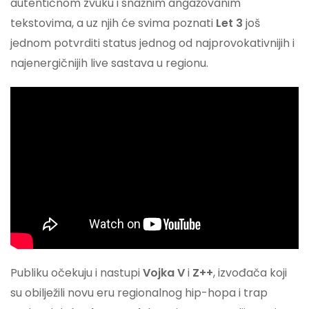
autentičnom zvuku i snažnim angažovanim
tekstovima, a uz njih će svima poznati
Let 3
još
jednom potvrditi status jednog od najprovokativnijih i
najenergičnijih live sastava u regionu.
Publiku očekuju i nastupi
Vojka V
i
Z++
, izvođača koji
su obilježili novu eru regionalnog hip-hopa i trap