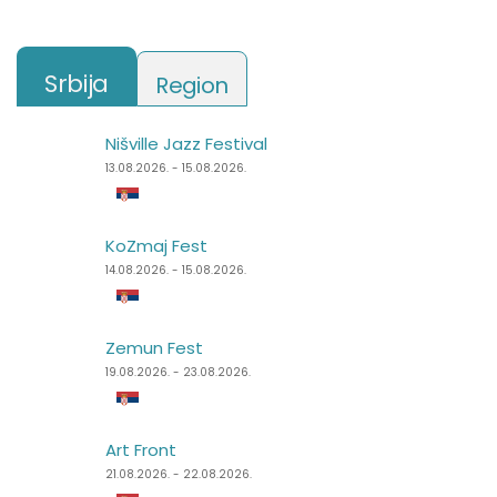
Srbija
Region
Nišville Jazz Festival
Punk Rock Holiday
13.08.2026. - 15.08.2026.
11.08.2026. - 14.08.2026.
KoZmaj Fest
Špancirfest
14.08.2026. - 15.08.2026.
21.08.2026. - 30.08.2026.
Zemun Fest
Sea Dance Festival
19.08.2026. - 23.08.2026.
24.08.2026. - 27.08.2026.
Art Front
Dimensions Festival
21.08.2026. - 22.08.2026.
27.08.2026. - 31.08.2026.