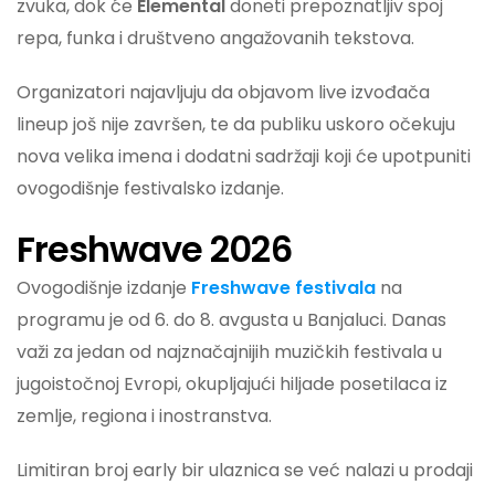
zvuka, dok će
Elemental
doneti prepoznatljiv spoj
repa, funka i društveno angažovanih tekstova.
Organizatori najavljuju da objavom live izvođača
lineup još nije završen, te da publiku uskoro očekuju
nova velika imena i dodatni sadržaji koji će upotpuniti
ovogodišnje festivalsko izdanje.
Freshwave 2026
Ovogodišnje izdanje
Freshwave festivala
na
programu je od 6. do 8. avgusta u Banjaluci. Danas
važi za jedan od najznačajnijih muzičkih festivala u
jugoistočnoj Evropi, okupljajući hiljade posetilaca iz
zemlje, regiona i inostranstva.
Limitiran broj early bir ulaznica se već nalazi u prodaji