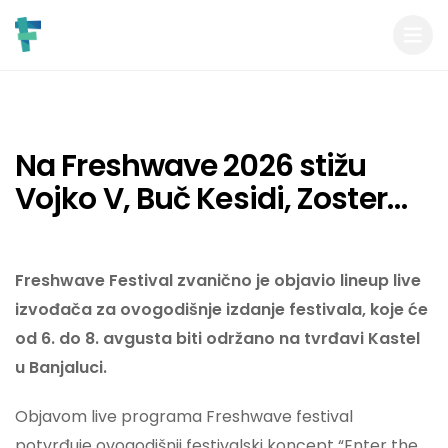
Na Freshwave 2026 stižu
Vojko V, Buč Kesidi, Zoster…
Freshwave Festival zvanično je objavio lineup live
izvođača za ovogodišnje izdanje festivala, koje će
od 6. do 8. avgusta biti održano na tvrđavi Kastel
u Banjaluci.
Objavom live programa Freshwave festival
potvrđuje ovogodišnji festivalski koncept “Enter the