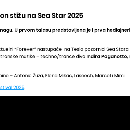
on stižu na Sea Star 2025
Umagu. U prvom talasu predstavljena je i prva hedlajner
ktuelni “Forever” nastupaće na Tesla pozornici Sea Stara u
ektronske muzike – techno/trance diva
Indira Paganotto
,
ine – Antonio Žuža, Elena Mikac, Laseech, Marcel i Mimi.
estival 2025
.