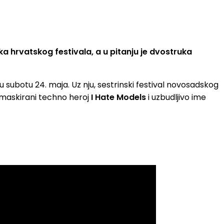
ka hrvatskog festivala, a u pitanju je dvostruka
 subotu 24. maja. Uz nju, sestrinski festival novosadskog
 maskirani techno heroj
I Hate Models
i uzbudljivo ime