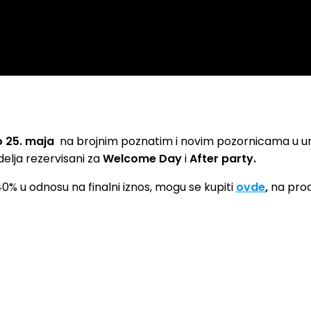
o 25. maja
na brojnim poznatim i novim pozornicama u uma
delja rezervisani za
Welcome Day
i
After party.
0% u odnosu na finalni iznos, mogu se kupiti
ovde
,
na prod