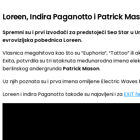
Loreen, Indira Paganotto i Patrick Mas
Spremni su i prvi izvođači za predstojeći Sea Star u 
evrovizijska pobednica Loreen.
Vlasnica megahitova kao što su “Euphoria”, “Tattoo” ili a
Exita, potvrdila su tri istaknuta međunarodna imena el
berlinskog andergrunda
Patrick Mason
.
Uz njih poznata su i prva imena omiljene Electric Waves b
Loreen i Indira Paganotto takođe su najavljeni i za
EXIT f