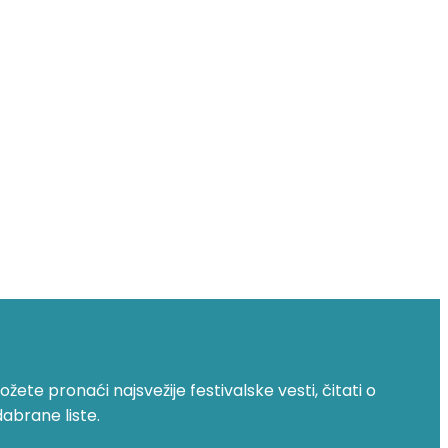
žete pronaći najsvežije festivalske vesti, čitati o
dabrane liste.