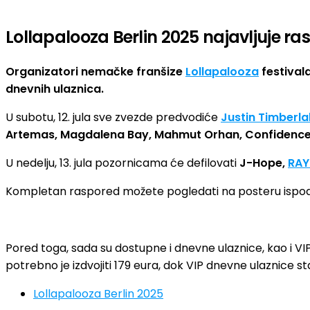
Lollapalooza Berlin 2025 najavljuje r
Organizatori nemačke franšize
Lollapalooza
festivala
dnevnih ulaznica.
U subotu, 12. jula sve zvezde predvodiće
Justin Timberla
Artemas, Magdalena Bay, Mahmut Orhan, Confidenc
U nedelju, 13. jula pozornicama će defilovati
J-Hope,
RAY
Kompletan raspored možete pogledati na posteru ispod
Pored toga, sada su dostupne i dnevne ulaznice, kao i V
potrebno je izdvojiti 179 eura, dok VIP dnevne ulaznice 
Lollapalooza Berlin 2025