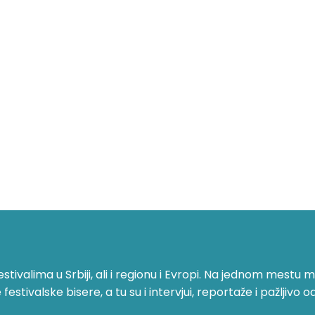
ivalima u Srbiji, ali i regionu i Evropi. Na jednom mestu mo
stivalske bisere, a tu su i intervjui, reportaže i pažljivo o