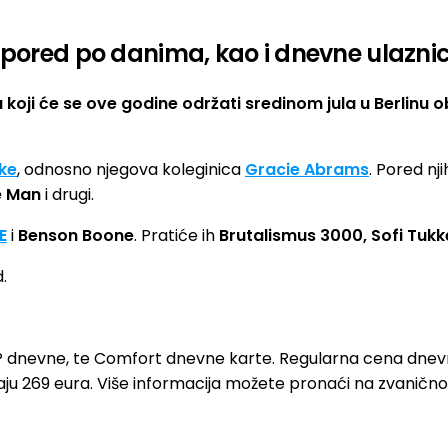
aspored po danima, kao i dnevne ulazni
 koji će se ove godine održati sredinom jula u Berlinu 
ke
, odnosno njegova koleginica
Gracie Abrams
. Pored njih
e Man
i drugi.
E
i
Benson Boone
. Pratiće ih
Brutalismus 3000, Sofi Tukk
.
IP dnevne, te Comfort dnevne karte. Regularna cena dnevn
staju 269 eura. Više informacija možete pronaći na zvanič