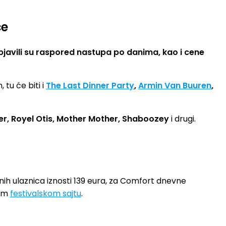
ce
objavili su raspored nastupa po danima, kao i cene
, tu će biti i
The Last Dinner Party
,
Armin Van Buuren
,
er, Royel Otis, Mother Mother, Shaboozey
i drugi.
ih ulaznica iznosti 139 eura, za Comfort dnevne
nom
festivalskom sajtu
.