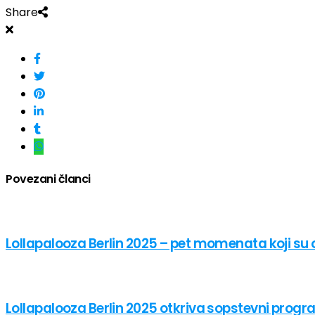
Share
Povezani članci
Lollapalooza Berlin 2025 – pet momenata koji su ob
Lollapalooza Berlin 2025 otkriva sopstevni prog