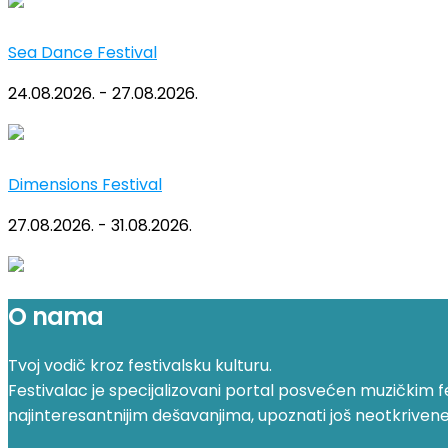
Sea Dance Festival
24.08.2026. - 27.08.2026.
Dimensions Festival
27.08.2026. - 31.08.2026.
O nama
Tvoj vodič kroz festivalsku kulturu.
Festivalac je specijalizovani portal posvećen muzičkim fest
najinteresantnijim dešavanjima, upoznati još neotkrivene fe