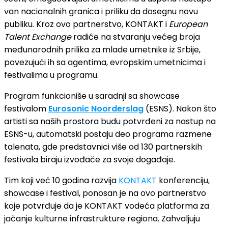
van nacionalnih granica i priliku da dosegnu novu
publiku. Kroz ovo partnerstvo, KONTAKT i
European
Talent Exchange
radiće na stvaranju većeg broja
međunarodnih prilika za mlade umetnike iz Srbije,
povezujući ih sa agentima, evropskim umetnicima i
festivalima u programu.
Program funkcioniše u saradnji sa showcase
festivalom
Eurosonic Noorderslag
(ESNS). Nakon što
artisti sa naših prostora budu potvrđeni za nastup na
ESNS-u, automatski postaju deo programa razmene
talenata, gde predstavnici više od 130 partnerskih
festivala biraju izvođače za svoje događaje.
Tim koji već 10 godina razvija
KONTAKT
konferenciju,
showcase i festival, ponosan je na ovo partnerstvo
koje potvrđuje da je KONTAKT vodeća platforma za
jačanje kulturne infrastrukture regiona. Zahvaljuju