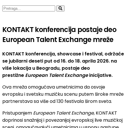
KONTAKT konferencija postaje deo
European Talent Exchange mreže
KONTAKT konferencija, showcase i festival, održaće
se jubilarni deseti put od 16. do 18. aprila 2026. na
više lokacija u Beogradu, postaje deo
prestižne
European Talent Exchange
inicijative.
Ova mreža omogućava umetnicima da osvoje
evropsku i svetsku muzičku scenu putem široke mreže
partnerstava sa više od 130 festivala širom sveta.
Pristupanjem
European Talent Exchange
, KONTAKT
doprinosi snažnijoj i povezanijoj evropskoj live muzičkoj
sceni, omogućavajući umetnicima u usponu nastupe