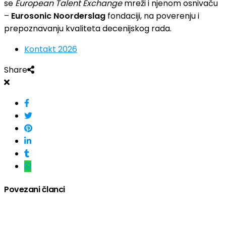
se
European Talent Exchange
mreži i njenom osnivaču
–
Eurosonic Noorderslag
fondaciji, na poverenju i
prepoznavanju kvaliteta decenijskog rada.
Kontakt 2026
Share
Povezani članci