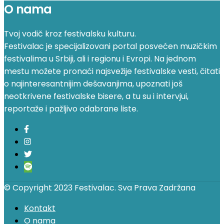
O nama
Tvoj vodič kroz festivalsku kulturu.
Festivalac je specijalizovani portal posvećen muzičkim
festivalima u Srbiji, ali i regionu i Evropi. Na jednom
mestu možete pronaći najsvežije festivalske vesti, čitati
o najinteresantnijim dešavanjima, upoznati još
neotkrivene festivalske bisere, a tu su i intervjui,
reportaže i pažljivo odabrane liste.
© Copyright 2023 Festivalac. Sva Prava Zadržana
Kontakt
O nama