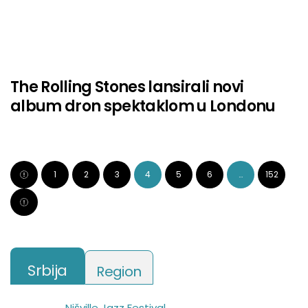
The Rolling Stones lansirali novi
album dron spektaklom u Londonu
1
2
3
4
5
6
…
152
Srbija
Region
Nišville Jazz Festival
Punk Rock Holiday