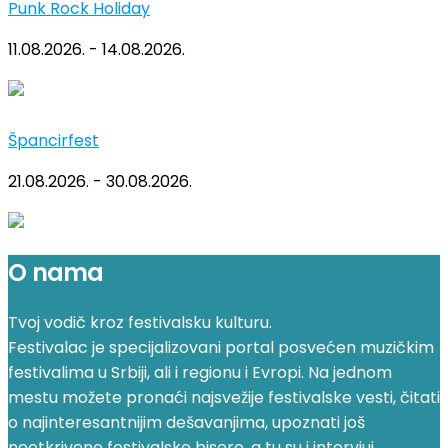
Punk Rock Holiday
11.08.2026. - 14.08.2026.
Špancirfest
21.08.2026. - 30.08.2026.
O nama
Tvoj vodič kroz festivalsku kulturu.
Festivalac je specijalizovani portal posvećen muzičkim
festivalima u Srbiji, ali i regionu i Evropi. Na jednom
mestu možete pronaći najsvežije festivalske vesti, čitati
o najinteresantnijim dešavanjima, upoznati još
neotkrivene festivalske bisere, a tu su i intervjui,