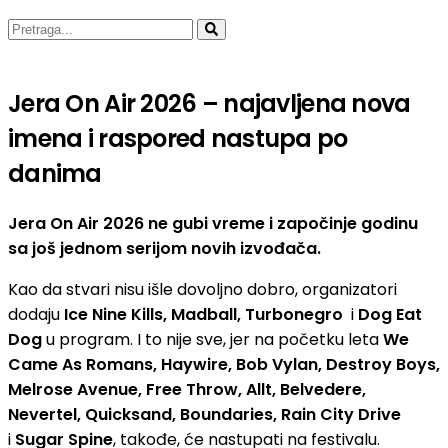
Jera On Air 2026 – najavljena nova
imena i raspored nastupa po
danima
Jera On Air 2026 ne gubi vreme i započinje godinu
sa još jednom serijom novih izvođača.
Kao da stvari nisu išle dovoljno dobro, organizatori
dodaju
Ice Nine Kills, Madball, Turbonegro
i
Dog Eat
Dog
u program. I to nije sve, jer na početku leta
We
Came As Romans, Haywire, Bob Vylan, Destroy Boys,
Melrose Avenue, Free Throw, Allt, Belvedere,
Nevertel, Quicksand, Boundaries, Rain City Drive
i
Sugar Spine
, takođe, će nastupati na festivalu.