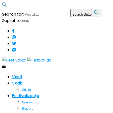
Search for:
Search Button
Zapratite nas:
Vesti
Vodič
Srbija
Festivalizacija
Intervju
Raport