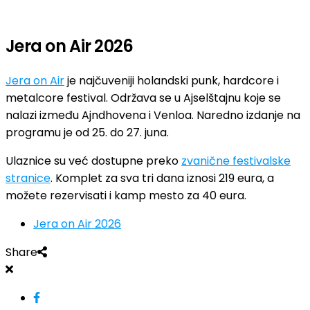
Jera on Air 2026
Jera on Air
je najčuveniji holandski punk, hardcore i
metalcore festival. Održava se u Ajselštajnu koje se
nalazi između Ajndhovena i Venloa. Naredno izdanje na
programu je od 25. do 27. juna.
Ulaznice su već dostupne preko
zvanične festivalske
stranice
. Komplet za sva tri dana iznosi 219 eura, a
možete rezervisati i kamp mesto za 40 eura.
Jera on Air 2026
Share