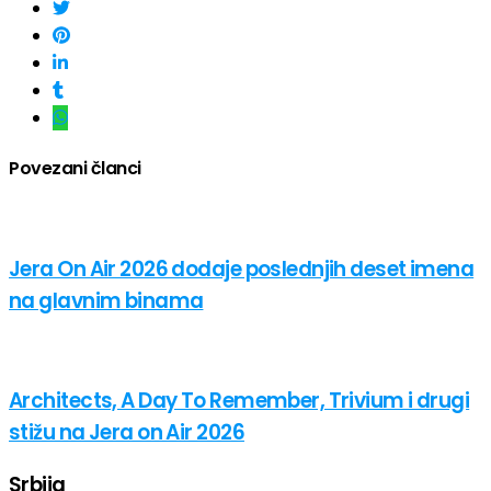
Povezani članci
Jera On Air 2026 dodaje poslednjih deset imena
na glavnim binama
Architects, A Day To Remember, Trivium i drugi
stižu na Jera on Air 2026
Srbija