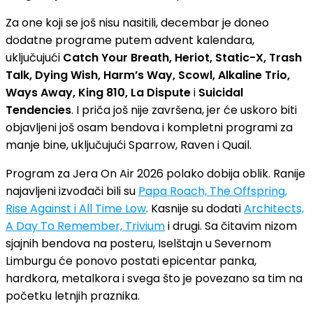
Za one koji se još nisu nasitili, decembar je doneo
dodatne programe putem advent kalendara,
uključujući
Catch Your Breath, Heriot, Static-X, Trash
Talk, Dying Wish, Harm’s Way, Scowl, Alkaline Trio,
Ways Away, King 810, La Dispute
i
Suicidal
Tendencies
. I priča još nije završena, jer će uskoro biti
objavljeni još osam bendova i kompletni programi za
manje bine, uključujući Sparrow, Raven i Quail.
Program za Jera On Air 2026 polako dobija oblik. Ranije
najavljeni izvođači bili su
Papa Roach, The Offspring,
Rise Against i All Time Low
. Kasnije su dodati
Architects,
A Day To Remember, Trivium
i drugi. Sa čitavim nizom
sjajnih bendova na posteru, Iselštajn u Severnom
Limburgu će ponovo postati epicentar panka,
hardkora, metalkora i svega što je povezano sa tim na
početku letnjih praznika.