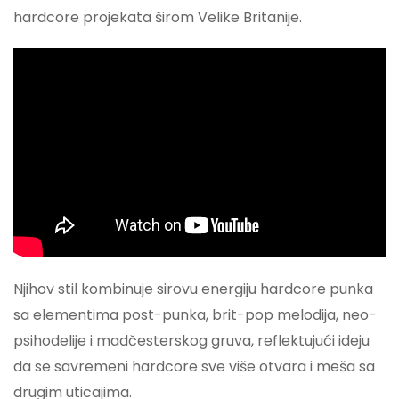
hardcore projekata širom Velike Britanije.
Njihov stil kombinuje sirovu energiju hardcore punka
sa elementima post-punka, brit-pop melodija, neo-
psihodelije i madčesterskog gruva, reflektujući ideju
da se savremeni hardcore sve više otvara i meša sa
drugim uticajima.