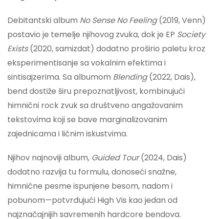
Debitantski album
No Sense No Feeling
(2019, Venn)
postavio je temelje njihovog zvuka, dok je EP
Society
Exists
(2020, samizdat) dodatno proširio paletu kroz
eksperimentisanje sa vokalnim efektima i
sintisajzerima. Sa albumom
Blending
(2022, Dais),
bend dostiže širu prepoznatljivost, kombinujući
himnični rock zvuk sa društveno angažovanim
tekstovima koji se bave marginalizovanim
zajednicama i ličnim iskustvima.
Njihov najnoviji album,
Guided Tour
(2024, Dais)
dodatno razvija tu formulu, donoseći snažne,
himnične pesme ispunjene besom, nadom i
pobunom—potvrđujući High Vis kao jedan od
najznačajnijih savremenih hardcore bendova.