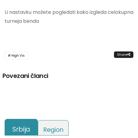
U nastavku možete pogledati kako izgleda celokupna
turneja benda
Share
High Vis
Povezani članci
Srbija
Region