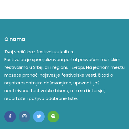
O nama
Tvoj vodič kroz festivalsku kulturu.
Festivalac je specijalizovani portal posvećen muzičkim
festivalima u Srbiji, ali i regionu i Evropi. Na jednom mestu
možete pronaći najsvežije festivalske vesti, čitati o
najinteresantnijim dešavanjima, upoznati još
neotkrivene festivalske bisere, a tu su i intervjui,
reportaže i pažljivo odabrane liste.