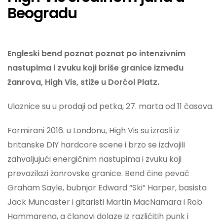
Beogradu
Engleski bend poznat poznat po intenzivnim
nastupima i zvuku koji briše granice između
žanrova, High Vis, stiže u Dorćol Platz.
Ulaznice su u prodaji od petka, 27. marta od 11 časova.
Formirani 2016. u Londonu, High Vis su izrasli iz
britanske DIY hardcore scene i brzo se izdvojili
zahvaljujući energičnim nastupima i zvuku koji
prevazilazi žanrovske granice. Bend čine pevač
Graham Sayle, bubnjar Edward “Ski” Harper, basista
Jack Muncaster i gitaristi Martin MacNamara i Rob
Hammarena, a članovi dolaze iz različitih punk i