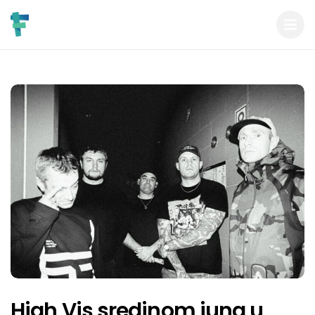
High Vis sredinom juna u