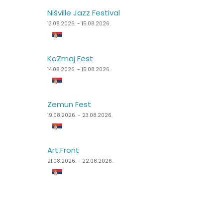
Nišville Jazz Festival
Punk Rock Holiday
13.08.2026. - 15.08.2026.
11.08.2026. - 14.08.2026.
KoZmaj Fest
Špancirfest
14.08.2026. - 15.08.2026.
21.08.2026. - 30.08.2026.
Zemun Fest
Sea Dance Festival
19.08.2026. - 23.08.2026.
24.08.2026. - 27.08.2026.
Art Front
Dimensions Festival
21.08.2026. - 22.08.2026.
27.08.2026. - 31.08.2026.