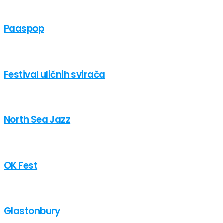
Paaspop
Festival uličnih svirača
North Sea Jazz
OK Fest
Glastonbury