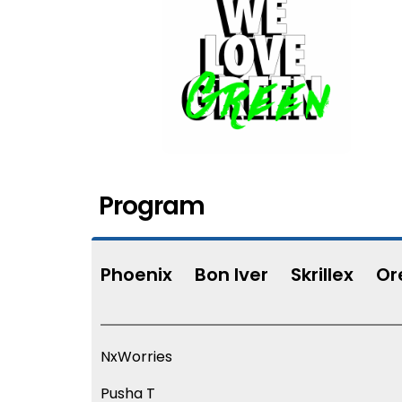
Program
Phoenix
Bon Iver
Skrillex
Or
NxWorries
Pusha T