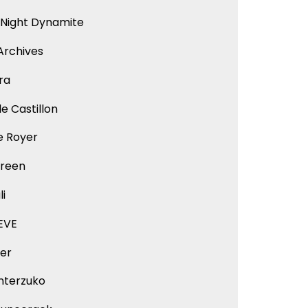
 Night Dynamite
Archives
ra
e Castillon
e Royer
reen
li
EVE
er
nterzuko