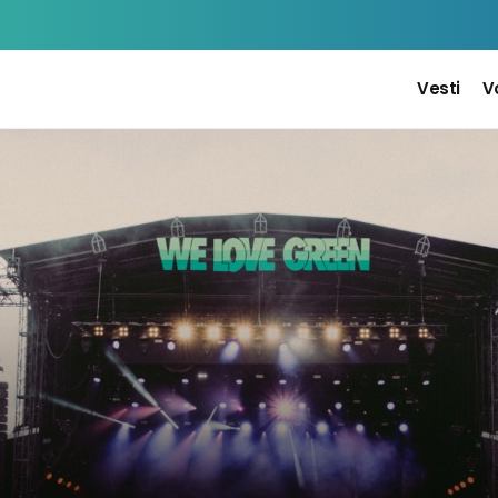
Vesti
V