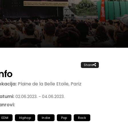
Share
Info
okacija:
Plaine de la Belle Etoile, Pariz
atumi:
02.06.2023. - 04.06.2023.
anrovi:
EDM
Hiphop
Indie
Pop
Rock