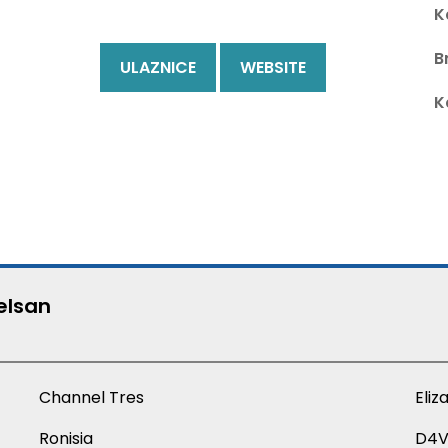
K
B
ULAZNICE
WEBSITE
K
elsan
Channel Tres
Eliz
Ronisia
D4