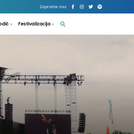
Zapratite nas:
odič
Festivalizacija