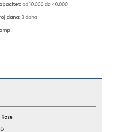
apacitet:
od 10.000 do 40.000
roj dana:
3 dana
amp:
a Rose
VD