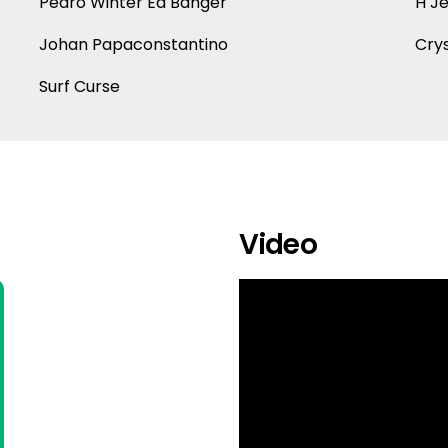
Pedro Winter Ed Banger
H J
Johan Papaconstantino
Cry
Surf Curse
Video