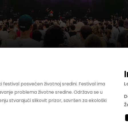
festival posvećen životnoj sredini. Festival ima
L
šavanje problema životne sredine. Održava se u
D
u stvarajući slikovit prizor, savršen za ekološki
Ž