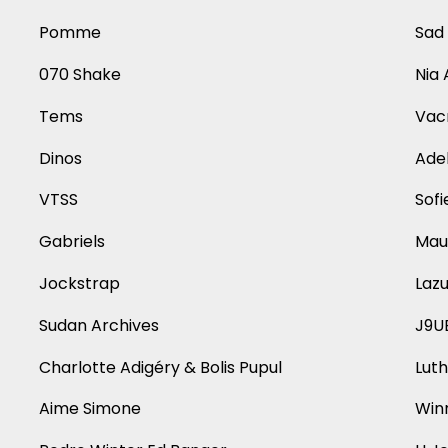
Pomme
Sad
070 Shake
Nia 
Tems
Vac
Dinos
Adel
VTSS
Sofi
Gabriels
Mau
Jockstrap
Lazu
Sudan Archives
J9U
Charlotte Adigéry & Bolis Pupul
Luth
Aime Simone
Win