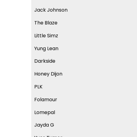
Jack Johnson
The Blaze
Little Simz
Yung Lean
Darkside
Honey Dijon
PLK
Folamour
Lomepal
Jayda G