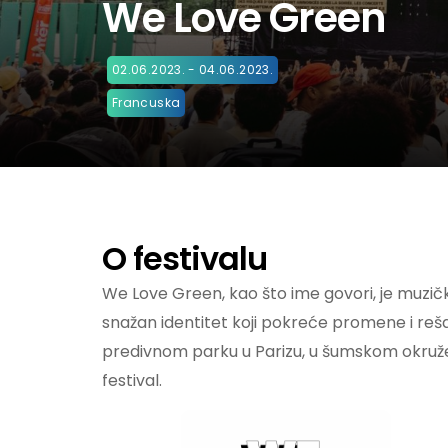
We Love Green
02.06.2023. - 04.06.2023.
Francuska
O festivalu
We Love Green, kao što ime govori, je muzički 
snažan identitet koji pokreće promene i re
predivnom parku u Parizu, u šumskom okruženj
festival.