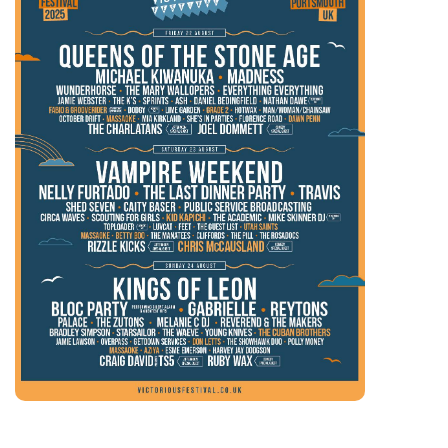
Caity Baser
Circa Waves
Cliffords
Craig David’s Ts5
Daniel Bedingfield
Dawn Penn
Dodgy
Don Letts
Esme Emerson
Everything Everything
Fabio & Grooverider