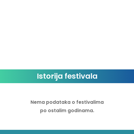
Overpass
Palace
Polly Money
Public Service Broadcasting
Reverend And The Makers
Rizzle Kicks
Istorija festivala
Scouting For Girls
She’s In Parties
Nema podataka o festivalima
Shed Seven
po ostalim godinama.
Starsailor
Sprints