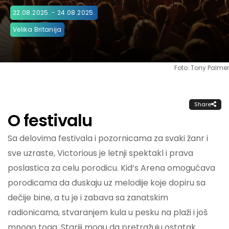
22.08.2025. - 24.08.2025.
Velika Britanija
Foto: Tony Palmer
Share
O festivalu
Sa delovima festivala i pozornicama za svaki žanr i
sve uzraste, Victorious je letnji spektakl i prava
poslastica za celu porodicu. Kid’s Arena omogućava
porodicama da đuskaju uz melodije koje dopiru sa
dečije bine, a tu je i zabava sa zanatskim
radionicama, stvaranjem kula u pesku na plaži i još
mnogo toga. Stariji mogu da pretražuju ostatak