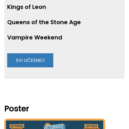
Kings of Leon
Queens of the Stone Age
Vampire Weekend
SVI UČESNICI
Ash
Aziya
Betty Boo
Poster
Bloc Party
Bradley Simpson