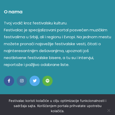
NAFT
O nama
Nina Utashiro
Tvoj vodič kroz festivalsku kulturu.
Pete & Bas
Festivalac je specijalizovani portal posvećen muzičkim
festivalima u Srbiji, ali i regionu i Evropi. Na jednom mestu
Ploegendienst
možete pronaći najsvežije festivalske vesti, čitati o
pointjudith
najinteresantnijim dešavanjima, upoznati još
neotkrivene festivalske bisere, a tu su i intervjui,
R-Jaye
reportaže i pažljivo odabrane liste.
Ramkot
Roxy Dekker
Russo
Festivalac koristi kolačiće u cilju optimizacije funkcionalnosti i
Sunday (1994)
sadržaja sajta. Korišćenjem portala prihvatate upotrebu
kolačića.
© Copyright 2023 Festivalac. Sva Prava Zadržana
Tarzan & The Beachwaiters