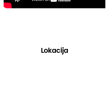
Girli
Grainbait
Hang Youth
Herman Brusselmans
Hiqpy
Lokacija
Inherited
Isak Danielson
Jebroer
Jools
Kevin