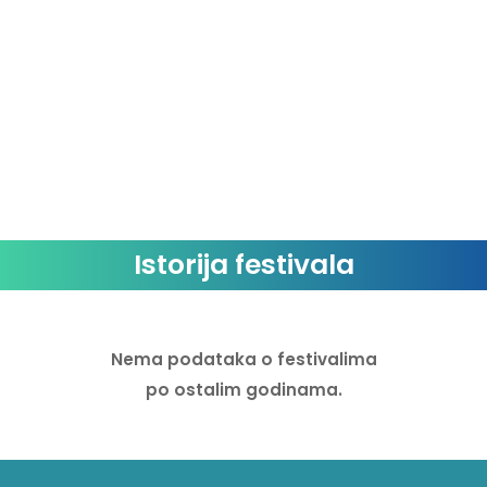
Customs
Kraantje Pappie
Loveth Besamoh
L’Orne
Marathon
Mensa
Istorija festivala
Michael Ekow & May
Milolaathetlukken
Nema podataka o festivalima
Modernlove.
po ostalim godinama.
Motorkontje
Mr. Belt & Wezol