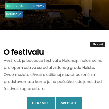
30.05.2025. - 01.06.2025.
Holandija
Share
O festivalu
Vestrock je boutique festival u Holandiji i nalazi se na
prelepom ostrvu usred utvrđenog grada Hulsta.
Ovde možete uživati u odličnoj muzici, pozorišnim
predstavama, a kamp je na pešačkoj udaljenosti od
festivalskog prostora.
ULAZNICE
WEBSITE