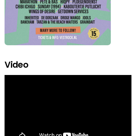
Deadletter
De Kraaien
De Oorzaak
De Plaag
Doodeskader
Video
Droge Mango
Dutch Criminal Record
Ecstatic
Feeder
Flare
Getdown Services