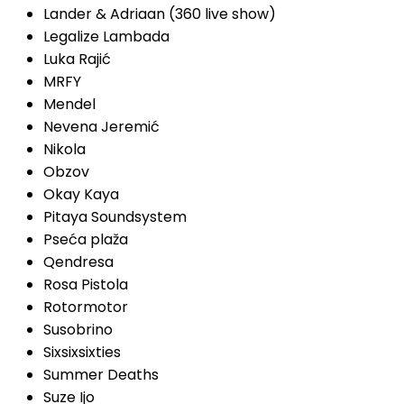
Lander & Adriaan (360 live show)
Legalize Lambada
Luka Rajić
MRFY
Mendel
Nevena Jeremić
Nikola
Obzov
Okay Kaya
Pitaya Soundsystem
Pseća plaža
Qendresa
Rosa Pistola
Rotormotor
Susobrino
Sixsixsixties
Summer Deaths
Suze Ijo