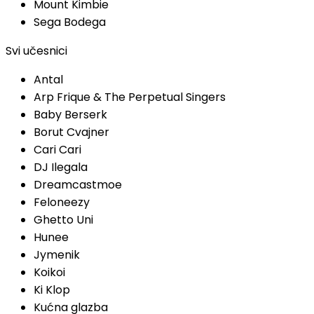
Mount Kimbie
Sega Bodega
Svi učesnici
Antal
Arp Frique & The Perpetual Singers
Baby Berserk
Borut Cvajner
Cari Cari
DJ Ilegala
Dreamcastmoe
Feloneezy
Ghetto Uni
Hunee
Jymenik
Koikoi
Ki Klop
Kućna glazba