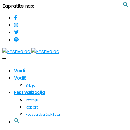
Zapratite nas:
Vesti
Vodič
Srbija
Festivalizacija
Intervju
Raport
Festivalska ček lista