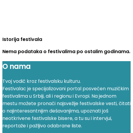
Istorija festivala
Nema podataka o festivalima po ostalim godinama.
O nama
Tvoj vodič kroz festivalsku kulturu.
Festivalac je specijalizovani portal posvećen muzičkim
festivalima u Srbiji, ali i regionu i Evropi. Na jednom
mestu možete pronaći najsvežije festivalske vesti, čitati
o najinteresantnijim dešavanjima, upoznati još
neotkrivene festivalske bisere, a tu su i intervjui,
reportaže i pažljivo odabrane liste.