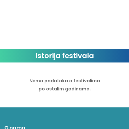
Tomas Station
William Djoko
Aamir
Albier
Arapu
Istorija festivala
All Shadows
Altin Boshnjaku
Nema podataka o festivalima
Anite Artssassin
po ostalim godinama.
Bani D
Besa M
Black Space
O nama