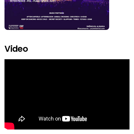
Franco Cinelli
Gina Jeanz
Hostom
Jean Pierre
Video
John Dimas
Jonathan Kaspar
Laolu
Mahar Daniel
Manda Moor
Manu Gonzalez
Marlie