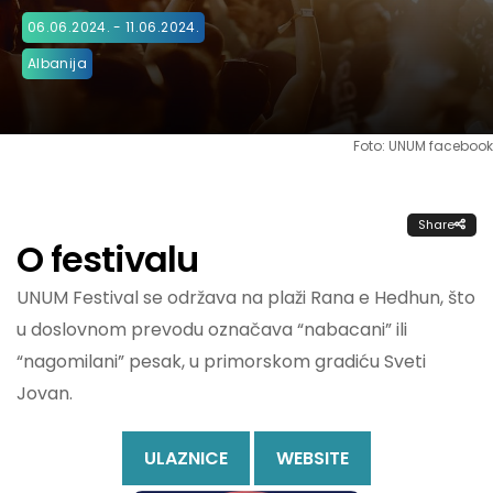
06.06.2024. - 11.06.2024.
Albanija
Foto: UNUM facebook
Share
O festivalu
UNUM Festival se održava na plaži Rana e Hedhun, što
u doslovnom prevodu označava “nabacani” ili
“nagomilani” pesak, u primorskom gradiću Sveti
Jovan.
ULAZNICE
WEBSITE