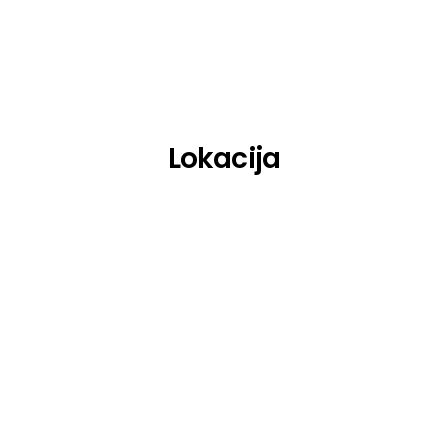
Miroloja
O.Bee Ogazon
Osunlade
Lokacija
Praslea
Priku
Quest
Ratio
Ryan Elliott
Samuel Deep
Sirus Hood