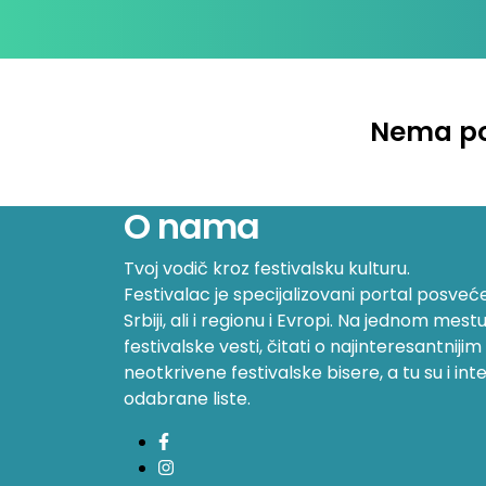
Nema po
O nama
Tvoj vodič kroz festivalsku kulturu.
Festivalac je specijalizovani portal posve
Srbiji, ali i regionu i Evropi. Na jednom mes
festivalske vesti, čitati o najinteresantniji
neotkrivene festivalske bisere, a tu su i inte
odabrane liste.