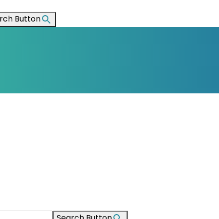
rch Button
Search Button