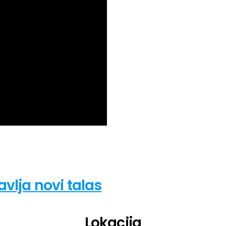
avlja novi talas
Lokacija