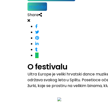
Hrvatska
Share
O festivalu
Ultra Europe je veliki hrvatski dance muzik
održava svakog leta u Splitu. Posetioce oč
žurki, koje se prostiru na velikim binama, 