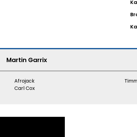
Ka
Br
Ka
Martin Garrix
Afrojack
Timm
Carl Cox