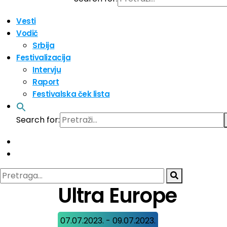
Vesti
Vodič
Srbija
Festivalizacija
Intervju
Raport
Festivalska ček lista
Search for:
Ultra Europe
07.07.2023. - 09.07.2023.