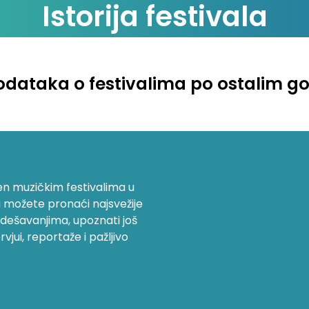
Istorija festivala
dataka o festivalima po ostalim g
ćen muzičkim festivalima u
tu možete pronaći najsvežije
m dešavanjima, upoznati još
rvjui, reportaže i pažljivo