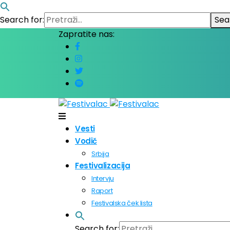
Search for:
Sea
Zapratite nas:
Vesti
Vodič
Srbija
Festivalizacija
Intervju
Raport
Festivalska ček lista
Search for: