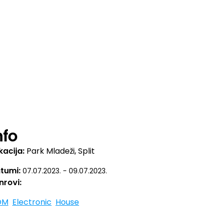
nfo
kacija:
Park Mladeži, Split
tumi:
07.07.2023. - 09.07.2023.
nrovi:
DM
Electronic
House