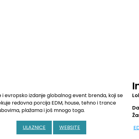
I
e i evropsko izdanje globalnog event brenda, koji se
Lo
ekuje redovna porcija EDM, house, tehno i trance
Da
klubovima, plažama i još mnogo toga.
Ža
ULAZNICE
WEBSITE
E