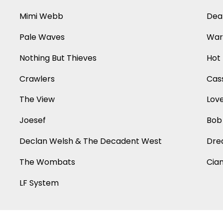
Mimi Webb
Dea
Pale Waves
War
Nothing But Thieves
Hot 
Crawlers
Cas
The View
Love
Joesef
Bob
Declan Welsh & The Decadent West
Dre
The Wombats
Cia
LF System