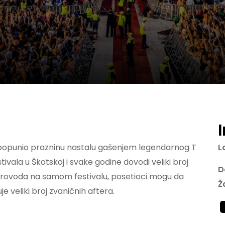
 popunio prazninu nastalu gašenjem legendarnog T
L
tivala u Škotskoj i svake godine dovodi veliki broj
D
 provoda na samom festivalu, posetioci mogu da
Ž
 veliki broj zvaničnih aftera.