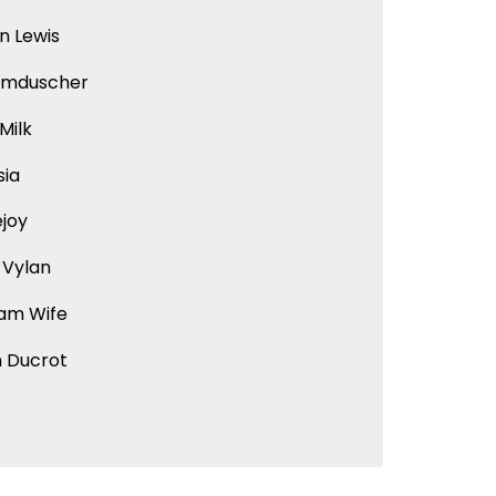
n Lewis
mduscher
Milk
sia
joy
 Vylan
am Wife
n Ducrot