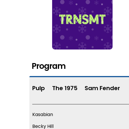
Program
Pulp
The 1975
Sam Fender
Kasabian
Becky Hill