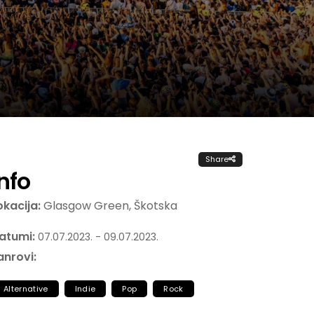
Share
Info
okacija:
Glasgow Green, Škotska
atumi:
07.07.2023. - 09.07.2023.
anrovi:
Alternative
Indie
Pop
Rock