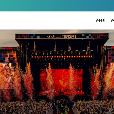
Vesti
V