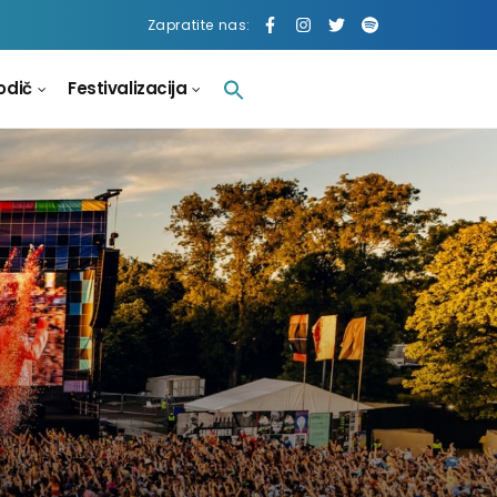
Zapratite nas:
odič
Festivalizacija