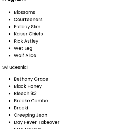
Blossoms
Courteeners
Fatboy Slim
Kaiser Chiefs
Rick Astley
Wet Leg
Wolf Alice
Svi učesnici
Bethany Grace
Black Honey
Bleech 9:3
Brooke Combe
Brooki
Creeping Jean
Day Fever Takeover