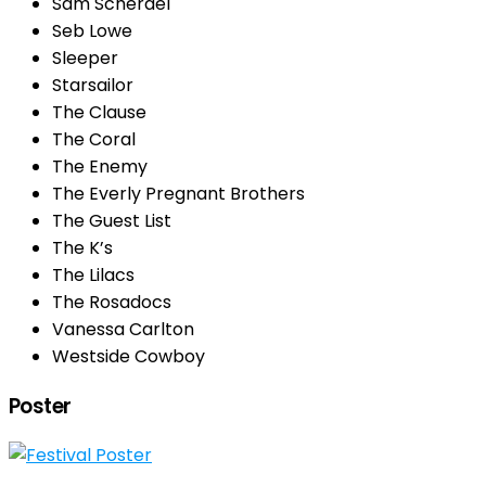
Sam Scherdel
Seb Lowe
Sleeper
Starsailor
The Clause
The Coral
The Enemy
The Everly Pregnant Brothers
The Guest List
The K’s
The Lilacs
The Rosadocs
Vanessa Carlton
Westside Cowboy
Poster