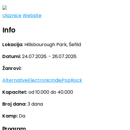
Ulaznice
Website
Info
Lokacija:
Hillsbourough Park, Šefild
Datumi:
24.07.2026. - 26.07.2026.
Žanrovi:
Alternative
Electronic
Indie
Pop
Rock
Kapacitet:
od 10.000 do 40.000
Broj dana:
3 dana
Kamp:
Da
Program