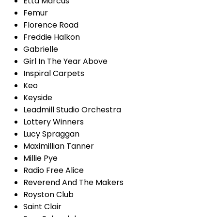
Etta Marcus
Femur
Florence Road
Freddie Halkon
Gabrielle
Girl In The Year Above
Inspiral Carpets
Keo
Keyside
Leadmill Studio Orchestra
Lottery Winners
Lucy Spraggan
Maximillian Tanner
Millie Pye
Radio Free Alice
Reverend And The Makers
Royston Club
Saint Clair