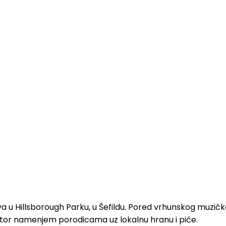
država u Hillsborough Parku, u Šefildu. Pored vrhunskog mu
ostor namenjem porodicama uz lokalnu hranu i piće.