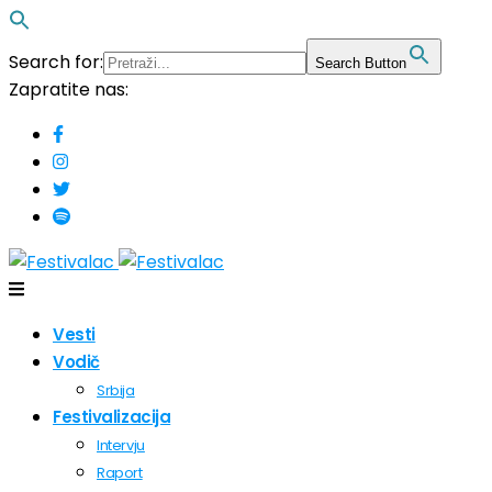
Search for:
Search Button
Zapratite nas:
Vesti
Vodič
Srbija
Festivalizacija
Intervju
Raport