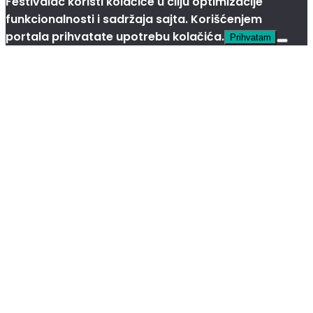
Festivalac koristi kolačiće u cilju optimizacije
funkcionalnosti i sadržaja sajta. Korišćenjem
portala prihvatate upotrebu kolačića.
Prihvatam