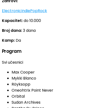
Žanrovi:
Electronic
Indie
Pop
Rock
Kapacitet:
do 10.000
Broj dana:
3 dana
Kamp:
Da
Program
Svi učesnici
Max Cooper
Mykki Blanco
Röyksopp
Oneohtrix Point Never
Orbital
Sudan Archives