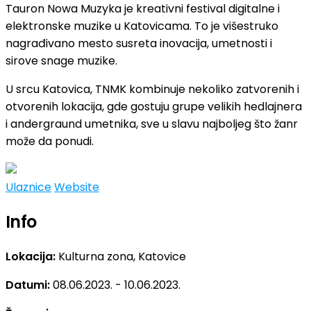
Tauron Nowa Muzyka je kreativni festival digitalne i
elektronske muzike u Katovicama. To je višestruko
nagrađivano mesto susreta inovacija, umetnosti i
sirove snage muzike.
U srcu Katovica, TNMK kombinuje nekoliko zatvorenih i
otvorenih lokacija, gde gostuju grupe velikih hedlajnera
i andergraund umetnika, sve u slavu najboljeg što žanr
može da ponudi.
Ulaznice
Website
Info
Lokacija:
Kulturna zona, Katovice
Datumi:
08.06.2023. - 10.06.2023.