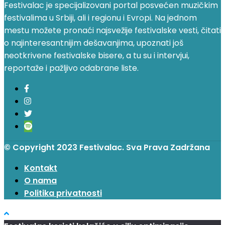
Festivalac je specijalizovani portal posvećen muzičkim
festivalima u Srbiji, ali i regionu i Evropi. Na jednom
mestu možete pronaći najsvežije festivalske vesti, čitati
o najinteresantnijim dešavanjima, upoznati još
neotkrivene festivalske bisere, a tu su i intervjui,
reportaže i pažljivo odabrane liste.
© Copyright 2023 Festivalac. Sva Prava Zadržana
Kontakt
O nama
Politika privatnosti