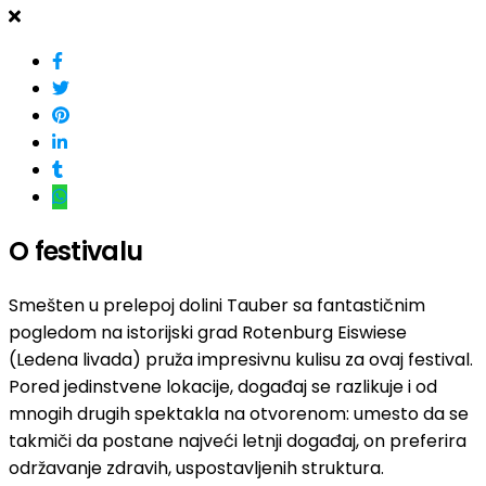
O festivalu
Smešten u prelepoj dolini Tauber sa fantastičnim
pogledom na istorijski grad Rotenburg Eiswiese
(Ledena livada) pruža impresivnu kulisu za ovaj festival.
Pored jedinstvene lokacije, događaj se razlikuje i od
mnogih drugih spektakla na otvorenom: umesto da se
takmiči da postane najveći letnji događaj, on preferira
održavanje zdravih, uspostavljenih struktura.