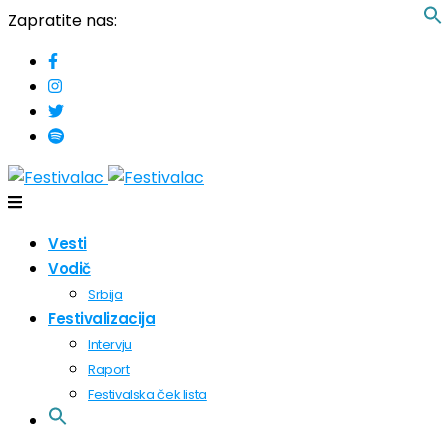
Zapratite nas:
Vesti
Vodič
Srbija
Festivalizacija
Intervju
Raport
Festivalska ček lista