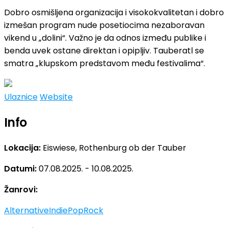
Dobro osmišljena organizacija i visokokvalitetan i dobro
izmešan program nude posetiocima nezaboravan
vikend u „dolini“. Važno je da odnos između publike i
benda uvek ostane direktan i opipljiv. Tauberatl se
smatra „klupskom predstavom među festivalima“.
Ulaznice
Website
Info
Lokacija:
Eiswiese, Rothenburg ob der Tauber
Datumi:
07.08.2025. - 10.08.2025.
Žanrovi:
Alternative
Indie
Pop
Rock