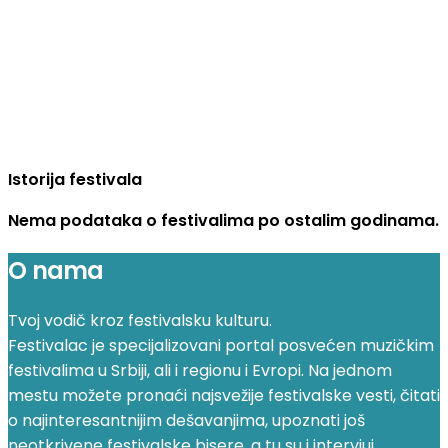
Istorija festivala
Nema podataka o festivalima po ostalim godinama.
O nama
Tvoj vodič kroz festivalsku kulturu.
Festivalac je specijalizovani portal posvećen muzičkim
festivalima u Srbiji, ali i regionu i Evropi. Na jednom
mestu možete pronaći najsvežije festivalske vesti, čitati
o najinteresantnijim dešavanjima, upoznati još
neotkrivene festivalske bisere, a tu su i intervjui,