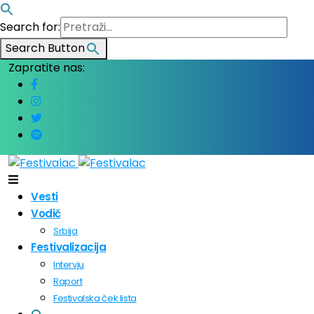
Search for:
Search Button
Zapratite nas:
Vesti
Vodič
Srbija
Festivalizacija
Intervju
Raport
Festivalska ček lista