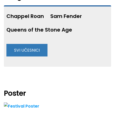
Chappel Roan
Sam Fender
Queens of the Stone Age
SVI UČESNICI
Bartees Strange
CMAT
Confidence Man
Poster
Don West
English Teacher