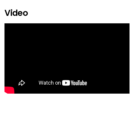
Khruangbin
Video
MJ Lenderman
MK.Gee
Overmono
Sleaford Mods
Zar Paulo