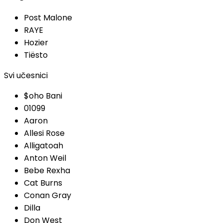
Post Malone
RAYE
Hozier
Tiësto
Svi učesnici
$oho Bani
01099
Aaron
Allesi Rose
Alligatoah
Anton Weil
Bebe Rexha
Cat Burns
Conan Gray
Dilla
Don West