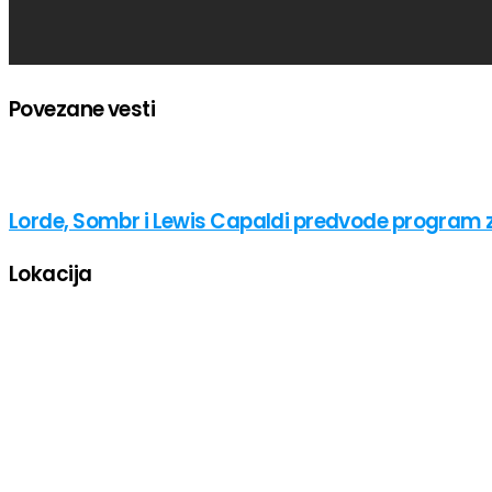
Povezane vesti
Lorde, Sombr i Lewis Capaldi predvode program
Lokacija