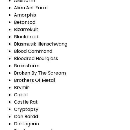
Alestorm
Alien Ant Farm
Amorphis
Betontod
Bizarrekult
Blackbraid
Blasmusik Illenschwang
Blood Command
Bloodred Hourglass
Brainstorm
Broken By The Scream
Brothers Of Metal
Brymir
Cabal
Castle Rat
Cryptopsy
Cân Bardd
Dartagnan