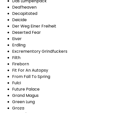
Das Lumpenpack
Deafheaven
Decapitated
Deicide
Der Weg Einer Freiheit
Deserted Fear
Eivør
Erdling
Excrementory Grindfuckers
Filth
Fireborn
Fit For An Autopsy
From Fall To Spring
Fulci
Future Palace
Grand Magus
Green Lung
Groza