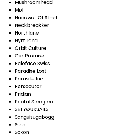
Mushroomhead
Møl
Nanowar Of Steel
Neckbreakker
Northlane
Nytt Land
Orbit Culture
Our Promise
Paleface Swiss
Paradise Lost
Parasite Inc.
Persecutor
Pridian
Rectal Smegma
SETYØURSAILS
Sanguisugabogg
Saor
Saxon