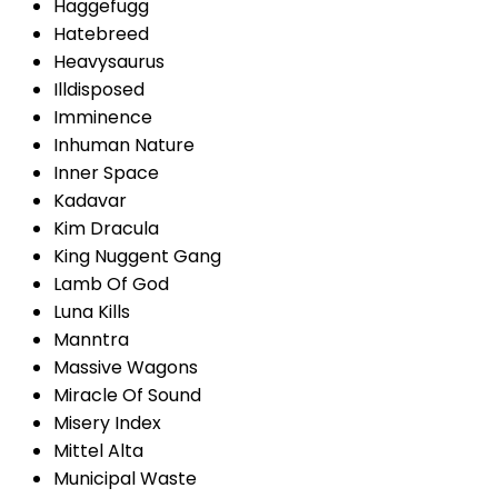
Haggefugg
Hatebreed
Heavysaurus
Illdisposed
Imminence
Inhuman Nature
Inner Space
Kadavar
Kim Dracula
King Nuggent Gang
Lamb Of God
Luna Kills
Manntra
Massive Wagons
Miracle Of Sound
Misery Index
Mittel Alta
Municipal Waste