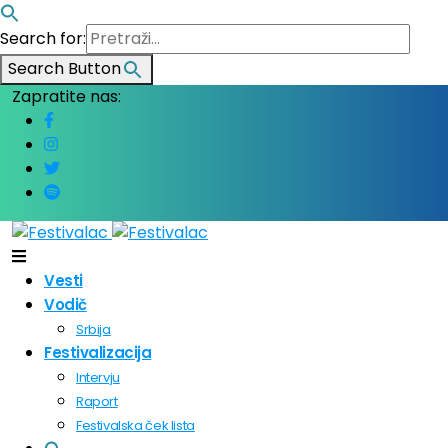
Search for:
Search Button
Zapratite nas:
Vesti
Vodič
Srbija
Festivalizacija
Intervju
Raport
Festivalska ček lista