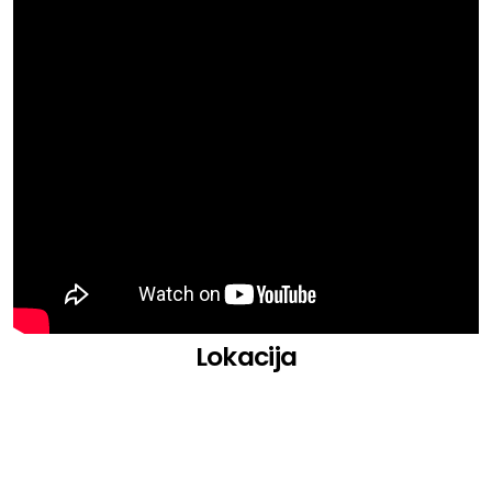
East End Dubs
Sota
Ellia Jaya
Emerald
Fish56Octagon
Gaskin
Hybrid Minds
Jess Iszatt
Kirollus
Lp Rhythm
Lulah Francs
Obskür
OKO
Lokacija