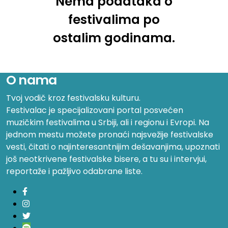
Nema podataka o
festivalima po
ostalim godinama.
O nama
Tvoj vodič kroz festivalsku kulturu.
Festivalac je specijalizovani portal posvećen
muzičkim festivalima u Srbiji, ali i regionu i Evropi. Na
jednom mestu možete pronaći najsvežije festivalske
vesti, čitati o najinteresantnijim dešavanjima, upoznati
još neotkrivene festivalske bisere, a tu su i intervjui,
reportaže i pažljivo odabrane liste.