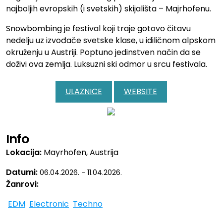
najboljih evropskih (i svetskih) skijališta – Majrhofenu.
Snowbombing je festival koji traje gotovo čitavu
nedelju uz izvođače svetske klase, u idiličnom alpskom
okruženju u Austriji. Poptuno jedinstven način da se
doživi ova zemlja. Luksuzni ski odmor u srcu festivala.
ULAZNICE
WEBSITE
Info
Lokacija:
Mayrhofen, Austrija
Datumi:
06.04.2026. - 11.04.2026.
Žanrovi:
EDM
Electronic
Techno