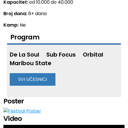
Kapacitet:
od 10.000 do 40.000
Broj dana:
6+ dana
Kamp:
Ne
Program
De La Soul
Sub Focus
Orbital
Maribou State
SVI UČESNICI
Interplanetary Criminal
Folamour
Poster
Basslayerz
Silva Bumpa
Video
Horse Meat Disco
Girls Don’t Sync