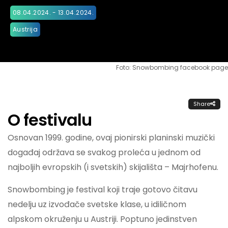
08.04.2024. - 13.04.2024.
Austrija
Foto: Snowbombing facebook page
Share
O festivalu
Osnovan 1999. godine, ovaj pionirski planinski muzički
događaj održava se svakog proleća u jednom od
najboljih evropskih (i svetskih) skijališta – Majrhofenu.
Snowbombing je festival koji traje gotovo čitavu
nedelju uz izvođače svetske klase, u idiličnom
alpskom okruženju u Austriji. Poptuno jedinstven