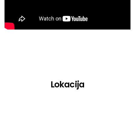
Eksman
Emerald
Ewan McVicar
Fleur Shore
Gerd Janson
Glitterbox
HAAi
Lokacija
He.She.They.
Hedex
Horse Meat Disco
Hybrid Minds