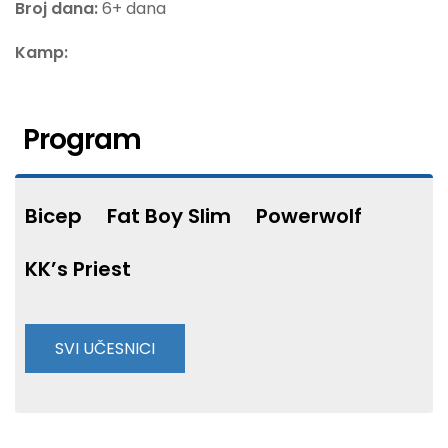
Broj dana:
6+ dana
Kamp:
Program
Bicep
Fat Boy Slim
Powerwolf
KK’s Priest
SVI UČESNICI
9th House
Andy C