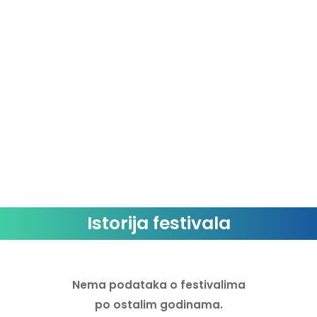
Jasper Tygner
Jayda G
Jess Iszatt
Joy Orbison
Kilimanjaro
La La
LB aka Labat
Lili Chan
Istorija festivala
Matrefakt
Melvo Baptiste
Nema podataka o festivalima
po ostalim godinama.
Mona Yim