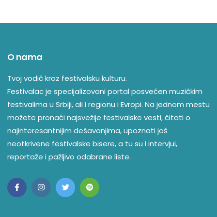
Reeshy
Rossi.
Sally C
O nama
Samsön
Tvoj vodič kroz festivalsku kulturu.
Festivalac je specijalizovani portal posvećen muzičkim
Sarah Story
festivalima u Srbiji, ali i regionu i Evropi. Na jednom mestu
Scarlett O’Malley
možete pronaći najsvežije festivalske vesti, čitati o
najinteresantnijim dešavanjima, upoznati još
Sophie Lloyd
neotkrivene festivalske bisere, a tu su i intervjui,
Tempza
reportaže i pažljivo odabrane liste.
Waze
Wilkinson
Yunè Pinku