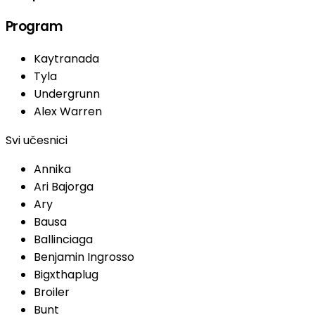
Program
Kaytranada
Tyla
Undergrunn
Alex Warren
Svi učesnici
Annika
Ari Bajorga
Ary
Bausa
Ballinciaga
Benjamin Ingrosso
Bigxthaplug
Broiler
Bunt