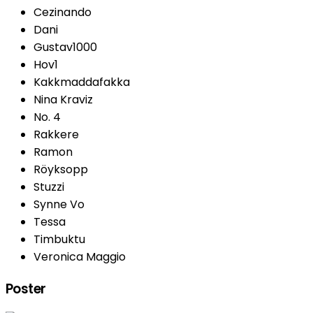
Cezinando
Dani
Gustav1000
Hov1
Kakkmaddafakka
Nina Kraviz
No. 4
Rakkere
Ramon
Röyksopp
Stuzzi
Synne Vo
Tessa
Timbuktu
Veronica Maggio
Poster