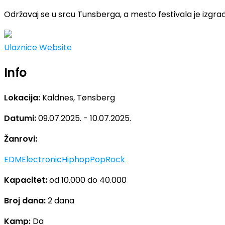
Održavaj se u srcu Tunsberga, a mesto festivala je izgrađ
Ulaznice
Website
Info
Lokacija:
Kaldnes, Tønsberg
Datumi:
09.07.2025. - 10.07.2025.
Žanrovi:
EDM
Electronic
Hiphop
Pop
Rock
Kapacitet:
od 10.000 do 40.000
Broj dana:
2 dana
Kamp:
Da