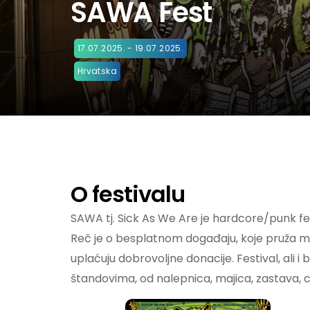
SAWA Fest
17.07.2025. - 19.07.2025.
Hrvatska
O festivalu
SAWA tj. Sick As We Are je hardcore/punk festi
Reč je o besplatnom događaju, koje pruža m
uplaćuju dobrovoljne donacije. Festival, ali
štandovima, od nalepnica, majica, zastava, c