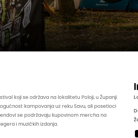
val koji se održava na lokalitetu Poloji, u Županji.
L
ogućnost kampovanja uz reku Savu, ali posetioci
D
 i bendovi se podržavaju kupovinom mercha na
Ž
egera i muzičkih izdanja.