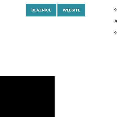
K
ULAZNICE
WEBSITE
B
K