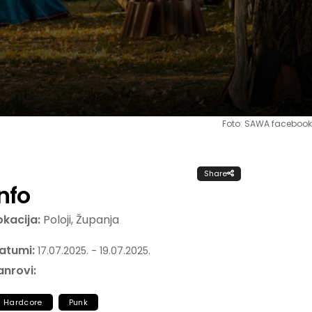
Foto: SAWA facebook
Share
Info
okacija:
Poloji, Županja
atumi:
17.07.2025. - 19.07.2025.
anrovi:
Hardcore
Punk