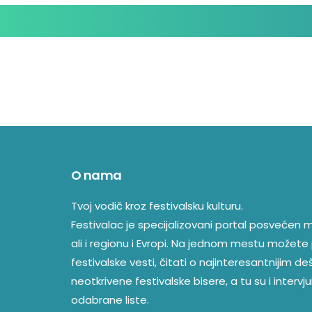
O nama
Tvoj vodič kroz festivalsku kulturu.
Festivalac je specijalizovani portal posvećen mu
ali i regionu i Evropi. Na jednom mestu možete 
festivalske vesti, čitati o najinteresantnijim d
neotkrivene festivalske bisere, a tu su i intervjui
odabrane liste.