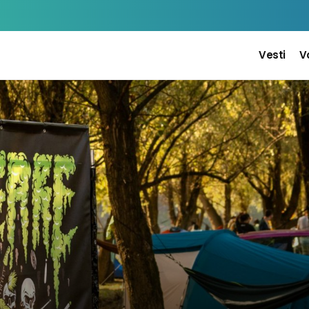
Vesti
V