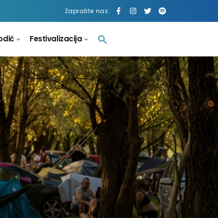
Zapratite nas:
odič
Festivalizacija